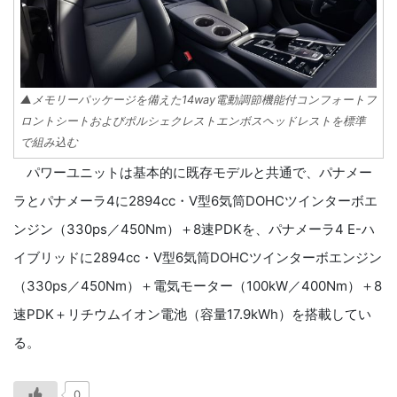
▲メモリーパッケージを備えた14way電動調節機能付コンフォートフ
ロントシートおよびポルシェクレストエンボスヘッドレストを標準
で組み込む
パワーユニットは基本的に既存モデルと共通で、パナメー
ラとパナメーラ4に2894cc・V型6気筒DOHCツインターボエ
ンジン（330ps／450Nm）＋8速PDKを、パナメーラ4 E-ハ
イブリッドに2894cc・V型6気筒DOHCツインターボエンジン
（330ps／450Nm）＋電気モーター（100kW／400Nm）＋8
速PDK＋リチウムイオン電池（容量17.9kWh）を搭載してい
る。
0