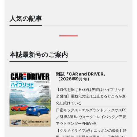
人気の記事
本誌最新号のご案内
雑誌『CAR and DRIVER』
（2026年9月号）
【時代を駆けるxEVは界隈はハイブリッド
全盛期】電動化の流れは止まるどころか進
化し続けている
日産キックス＋エルグランド／レクサスES
／SUBARUレヴォーグ・レイバック／三菱
アウトランダーPHEV 他
【グルメドライブ紀行 ニッポンの優食】静