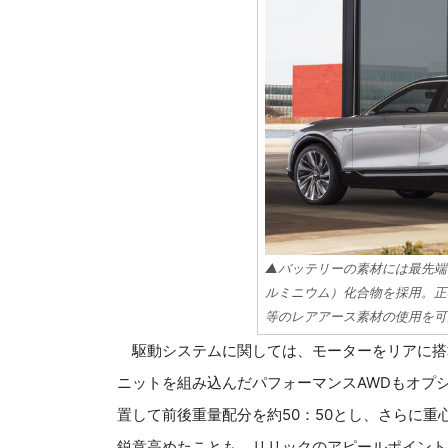
▲バッテリーの素材には最先端の
ルミニウム）化合物を採用。正
等のレアアース素材の使用を可
駆動システムに関しては、モーターをリアに搭
ニットを組み込んだパフォーマンスAWDもオプ
置して前後重量配分を約50：50とし、さらに
鋭意高めたことも、リリックのアピールポイント