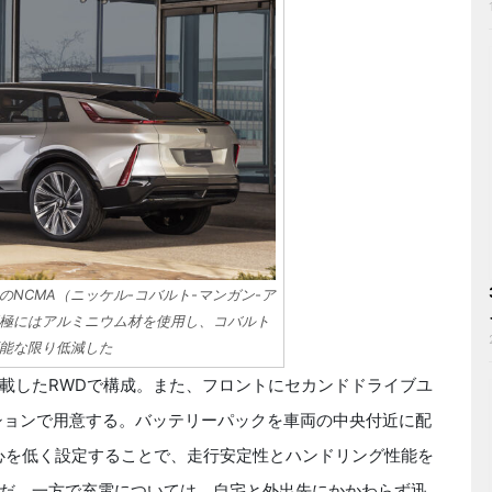
NCMA（ニッケル-コバルト-マンガン-ア
極にはアルミニウム材を使用し、コバルト
能な限り低減した
載したRWDで構成。また、フロントにセカンドドライブユ
ションで用意する。バッテリーパックを車両の中央付近に配
重心を低く設定することで、走行安定性とハンドリング性能を
だ。一方で充電については、自宅と外出先にかかわらず迅