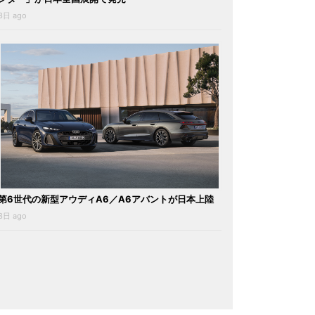
3日 ago
第6世代の新型アウディA6／A6アバントが日本上陸
3日 ago