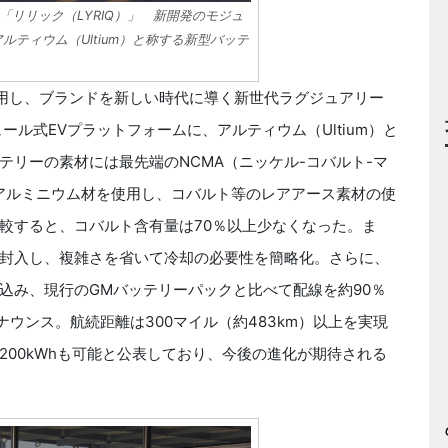
リリック（LYRIQ）」 新開発のモジュ
ルティウム（Ultium）と称する新型バッテ
用し、ブランドを新しい時代に導く新世代ラグジュアリー
ル式EVプラットフォームに、アルティウム（Ultium）と
リーの素材には最先端のNCMA（ニッケル-コバルト-マ
アルミニウム材を使用し、コバルト等のレアアース素材の使
較すると、コバルト含有量は70％以上少なくなった。ま
封入し、複雑さを省いて冷却の必要性を簡略化。さらに、
込み、現行のGMバッテリーパックと比べて配線を約90％
ナウンス。航続距離は300マイル（約483km）以上を実現
00kWhも可能と公表しており、今後の進化が期待される