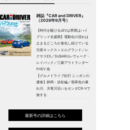
雑誌『CAR and DRIVER』
（2026年9月号）
【時代を駆けるxEVは界隈はハイ
ブリッド全盛期】電動化の流れは
止まるどころか進化し続けている
日産キックス＋エルグランド／レ
クサスES／SUBARUレヴォーグ・
レイバック／三菱アウトランダー
PHEV 他
【グルメドライブ紀行 ニッポンの
優食】静岡・浜松編／翡翠色の暴
れ川、天竜川沿いをホンダCR-Vで
旅する
最新号の詳細はこちら