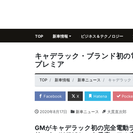
TOP
新車情報
ビジネス＆テクノロジー
キャデラック・ブランド初の
プレミア
TOP
新車情報
新車ニュース
キャデラック
Facebook
X
Hatena
Pocke
2020年8月17日
新車ニュース
大貫直次郎
GMがキャデラック初の完全電動