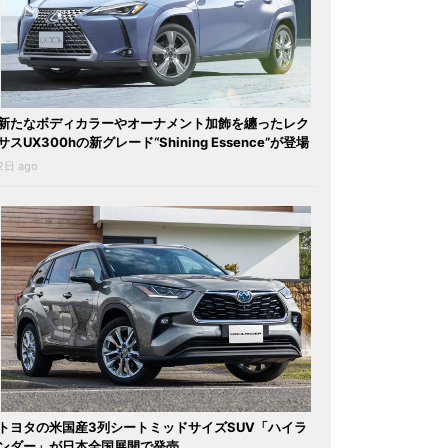
新たなボディカラーやオーナメント加飾を纏ったレク
サスUX300hの新グレード“Shining Essence”が登場
2日 ago
トヨタの米国産3列シートミッドサイズSUV「ハイラ
ンダー」が日本全国展開で発売