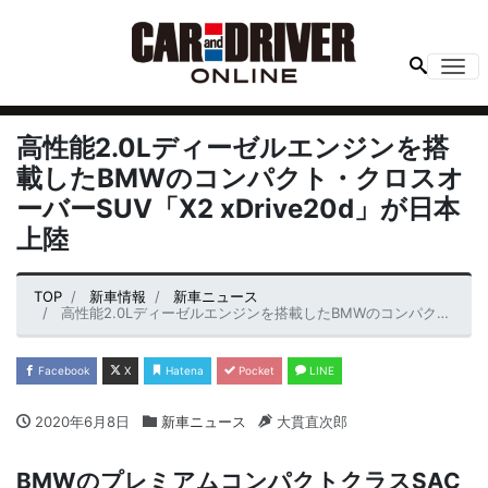
Me
高性能2.0Lディーゼルエンジンを搭
載したBMWのコンパクト・クロスオ
ーバーSUV「X2 xDrive20d」が日本
上陸
TOP
新車情報
新車ニュース
高性能2.0Lディーゼルエンジンを搭載したBMWのコンパクト・クロスオーバーSUV「X2 xDrive20d」が日本上陸
Facebook
X
Hatena
Pocket
LINE
2020年6月8日
新車ニュース
大貫直次郎
BMWのプレミアムコンパクトクラスSAC