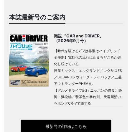
本誌最新号のご案内
雑誌『CAR and DRIVER』
（2026年9月号）
【時代を駆けるxEVは界隈はハイブリッド
全盛期】電動化の流れは止まるどころか進
化し続けている
日産キックス＋エルグランド／レクサスES
／SUBARUレヴォーグ・レイバック／三菱
アウトランダーPHEV 他
【グルメドライブ紀行 ニッポンの優食】静
岡・浜松編／翡翠色の暴れ川、天竜川沿い
をホンダCR-Vで旅する
最新号の詳細はこちら