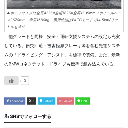
▲ボディサイズは全長4375×全幅1825×全高1535mm／ホイールベー
ス2670mm 車重1680kg 燃費性能はWLTCモードで14.5km/リッ
トルを達成
他グレードと同様、安全・運転支援システムの設定も充実
している。衝突回避・被害軽減ブレーキ等を含む先進システ
ムの「ドライビング・アシスト」を標準で装備。また、最新
のBMWコネクテッド・ドライブも標準で組み込んでいる。
0
Facebook
X
Hatena
Pocket
LINE
SNSでフォローする