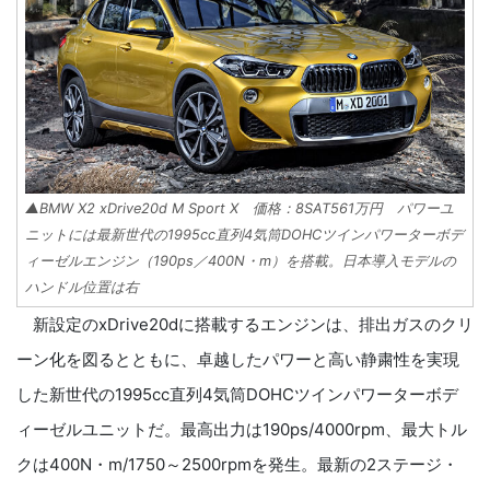
▲BMW X2 xDrive20d M Sport X 価格：8SAT561万円 パワーユ
ニットには最新世代の1995cc直列4気筒DOHCツインパワーターボデ
ィーゼルエンジン（190ps／400N・m）を搭載。日本導入モデルの
ハンドル位置は右
新設定のxDrive20dに搭載するエンジンは、排出ガスのクリ
ーン化を図るとともに、卓越したパワーと高い静粛性を実現
した新世代の1995cc直列4気筒DOHCツインパワーターボデ
ィーゼルユニットだ。最高出力は190ps/4000rpm、最大トル
クは400N・m/1750～2500rpmを発生。最新の2ステージ・