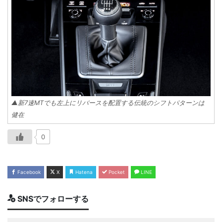
▲新7速MTでも左上にリバースを配置する伝統のシフトパターンは
健在
0
Facebook
X
Hatena
Pocket
LINE
SNSでフォローする