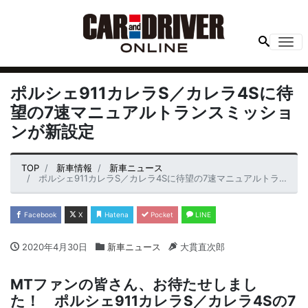
Me
ポルシェ911カレラS／カレラ4Sに待
望の7速マニュアルトランスミッショ
ンが新設定
TOP
新車情報
新車ニュース
ポルシェ911カレラS／カレラ4Sに待望の7速マニュアルトランスミッションが新設定
Facebook
X
Hatena
Pocket
LINE
2020年4月30日
新車ニュース
大貫直次郎
MTファンの皆さん、お待たせしまし
た！ ポルシェ911カレラS／カレラ4Sの7