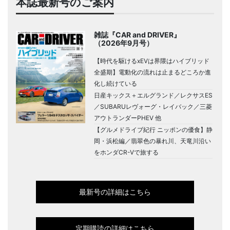
本誌最新号のご案内
雑誌『CAR and DRIVER』
（2026年9月号）
【時代を駆けるxEVは界隈はハイブリッド
全盛期】電動化の流れは止まるどころか進
化し続けている
日産キックス＋エルグランド／レクサスES
／SUBARUレヴォーグ・レイバック／三菱
アウトランダーPHEV 他
【グルメドライブ紀行 ニッポンの優食】静
岡・浜松編／翡翠色の暴れ川、天竜川沿い
をホンダCR-Vで旅する
最新号の詳細はこちら
定期購読の詳細はこちら