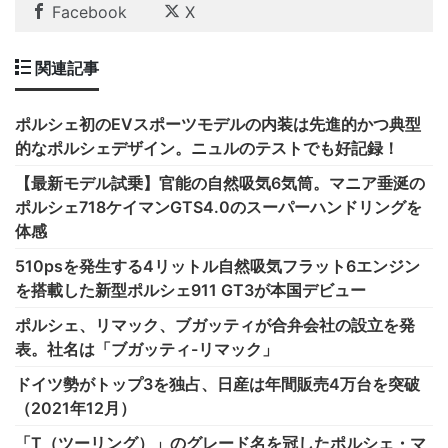
Facebook
X
関連記事
ポルシェ初のEVスポーツモデルの内装は先進的かつ典型
的なポルシェデザイン。ニュルのテストでも好記録！
【最新モデル試乗】官能の自然吸気6気筒。マニア垂涎の
ポルシェ718ケイマンGTS4.0のスーパーハンドリングを
体感
510psを発生する4リットル自然吸気フラット6エンジン
を搭載した新型ポルシェ911 GT3が本国デビュー
ポルシェ、リマック、ブガッティが合弁会社の設立を発
表。社名は「ブガッティ-リマック」
ドイツ勢がトップ3を独占、日産は年間販売4万台を突破
（2021年12月）
「T（ツーリング）」のグレード名を冠したポルシェ・マ