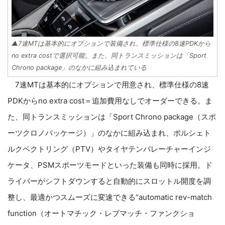
▲7速MTは基本的にオプションで装備され、標準仕様の8速PDKから
no extra costで選択可能。また、同トランスミッションは「Sport
Chrono package」のなかに組み込まれている
7速MTは基本的にオプションで用意され、標準仕様の8速
PDKからno extra cost＝追加費用なしでオーダーできる。ま
た、同トランスミッションは「Sport Chrono package（スポ
ーツクロノパッケージ）」のなかに組み込まれ、ポルシェト
ルクベクトリング（PTV）やタイヤテンパレーチャーインジ
ケータ、PSMスポーツモードといった装備も同時に採用。ド
ライバーがシフトダウンすると自動的にスロットル開度を調
整し、最適かつスムーズに変速できる“automatic rev-match
function（オートマチック・レブマッチ・ファンクショ