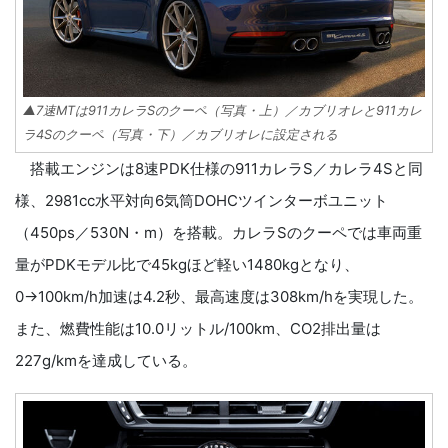
▲7速MTは911カレラSのクーペ（写真・上）／カブリオレと911カレ
ラ4Sのクーペ（写真・下）／カブリオレに設定される
搭載エンジンは8速PDK仕様の911カレラS／カレラ4Sと同
様、2981cc水平対向6気筒DOHCツインターボユニット
（450ps／530N・m）を搭載。カレラSのクーペでは車両重
量がPDKモデル比で45kgほど軽い1480kgとなり、
0→100km/h加速は4.2秒、最高速度は308km/hを実現した。
また、燃費性能は10.0リットル/100km、CO2排出量は
227g/kmを達成している。