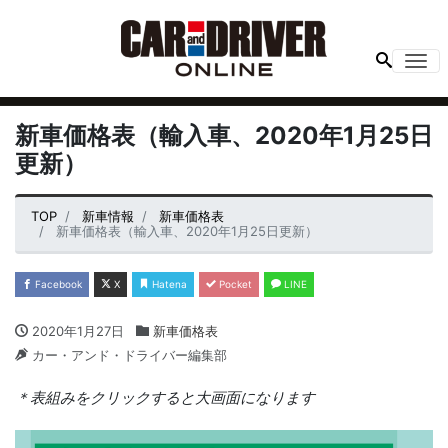
Me
新車価格表（輸入車、2020年1月25日
更新）
TOP
新車情報
新車価格表
新車価格表（輸入車、2020年1月25日更新）
Facebook
X
Hatena
Pocket
LINE
2020年1月27日
新車価格表
カー・アンド・ドライバー編集部
＊表組みをクリックすると大画面になります