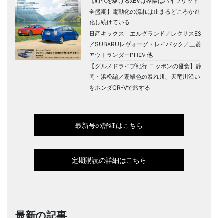
【時代を駆けるxEVは界隈はハイブリッド
全盛期】電動化の流れは止まるどころか進
化し続けている
日産キックス＋エルグランド／レクサスES
／SUBARUレヴォーグ・レイバック／三菱
アウトランダーPHEV 他
【グルメドライブ紀行 ニッポンの優食】静
岡・浜松編／翡翠色の暴れ川、天竜川沿い
をホンダCR-Vで旅する
最新号の詳細はこちら
定期購読の詳細はこちら
最新の記事