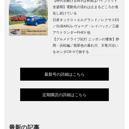
【時代を駆けるxEVは界隈はハイブリッド
全盛期】電動化の流れは止まるどころか進
化し続けている
日産キックス＋エルグランド／レクサスES
／SUBARUレヴォーグ・レイバック／三菱
アウトランダーPHEV 他
【グルメドライブ紀行 ニッポンの優食】静
岡・浜松編／翡翠色の暴れ川、天竜川沿い
をホンダCR-Vで旅する
最新号の詳細はこちら
定期購読の詳細はこちら
最新の記事