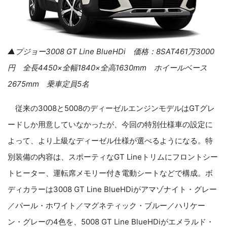
▲プジョー
3008 GT Line BlueHDi
価格：
8SAT461
万
3000
円 全長
4450
×全幅
1840
×全高
1630mm
ホイールベース
2675mm
乗車定員
5
名
従来の
3008
と
5008
のディーゼルエンジンモデルは
GT
グレ
ードしか用意していなかったが、今回の特別仕様車の設定に
よって、より上級なディーゼル仕様が選べるようになる。特
別装備の内容は、スポーティな
GT Line
トリムにフロントシー
トヒーター、運転席メモリー付き電動シートなどで構成。ボ
ディカラーは
3008 GT Line BlueHDi
がアマゾナイト・グレー
／パール・ホワイト／マグネティック・ブルー／ハリケー
ン・グレーの
4
色を、
5008 GT Line BlueHDi
がエメラルド・