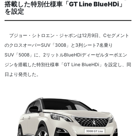
搭載した特別仕様車「
GT Line BlueHDi
」
を設定
プジョー・シトロエン・ジャポンは
12
月
9
日、
C
セグメント
のクロスオーバー
SUV
「
3008
」と
3
列シート
7
名乗り
SUV
「
5008
」に、
2
リットル
BlueHDi
ディーゼルターボエン
ジンを搭載した特別仕様車「
GT Line BlueHDi
」を設定し、同
日より発売した。