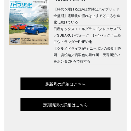
【時代を駆けるxEVは界隈はハイブリッド
全盛期】電動化の流れは止まるどころか進
化し続けている
日産キックス＋エルグランド／レクサスES
／SUBARUレヴォーグ・レイバック／三菱
アウトランダーPHEV 他
【グルメドライブ紀行 ニッポンの優食】静
岡・浜松編／翡翠色の暴れ川、天竜川沿い
をホンダCR-Vで旅する
最新号の詳細はこちら
定期購読の詳細はこちら