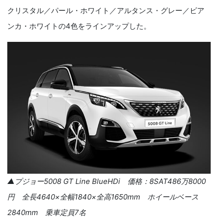
クリスタル／パール・ホワイト／アルタンス・グレー／ビア
ンカ・ホワイトの
4
色をラインアップした。
▲プジョー
5008 GT Line BlueHDi
価格：
8SAT486
万
8000
円 全長
4640
×全幅
1840
×全高
1650mm
ホイールベース
2840mm
乗車定員
7
名