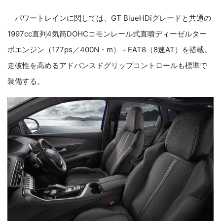
パワートレインに関しては、
GT BlueHDi
グレードと共通の
1997cc
直列
4
気筒
DOHC
コモンレール式直噴ディーゼルター
ボエンジン（
177ps
／
400N
・
m
）＋
EAT8
（
8
速
AT
）を搭載。
走破性を高めるアドバンスドグリップコントロールも標準で
装備する。