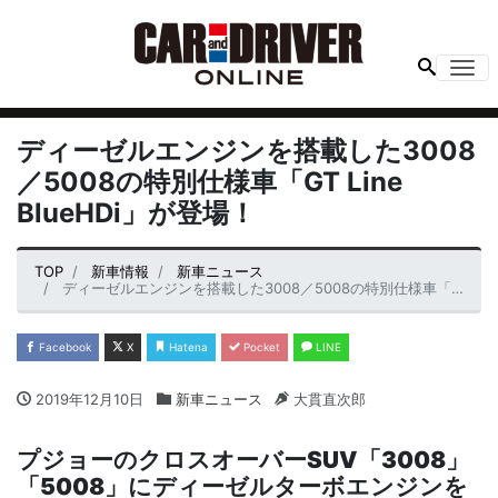
Me
ディーゼルエンジンを搭載した3008
／5008の特別仕様車「GT Line
BlueHDi」が登場！
TOP
新車情報
新車ニュース
ディーゼルエンジンを搭載した3008／5008の特別仕様車「GT Line BlueHDi」が登場！
Facebook
X
Hatena
Pocket
LINE
2019年12月10日
新車ニュース
大貫直次郎
プジョーのクロスオーバー
SUV
「
3008
」
「
5008
」にディーゼルターボエンジンを