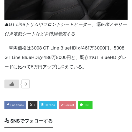
▲
GT Line
トリムやフロントシートヒーター、運転席メモリー
付き電動シートなどを特別装備する
車両価格は
3008 GT Line BlueHDi
が
461
万
3000
円、
5008
GT Line BlueHDi
が
486
万
8000
円と、既存の
GT BlueHDi
グレ
ードに比べて
5
万円アップに抑えている。
0
Facebook
X
Hatena
Pocket
LINE
SNSでフォローする