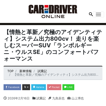
Me
【情熱と革新／究極のアイデンティテ
ィ】システム出力800cv！ 走りを楽
しむスーパーSUV「ランボルギー
ニ・ウルスSE」のコンフォートパフ
ォーマンス
TOP
新車情報
試乗記
【情熱と革新／究極のアイデンティティ】システム出力800cv！ 走りを楽しむスーパーSUV「ランボルギーニ・ウルスSE」のコンフォートパフォーマンス
Facebook
X
Hatena
Pocket
LINE
2026年2月16日
試乗記
九島辰也
山上博也