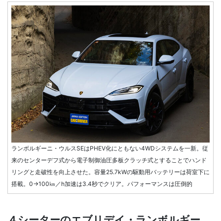
ランボルギーニ・ウルスSEはPHEV化にともない4WDシステムを一新。従
来のセンターデフ式から電子制御油圧多板クラッチ式とすることでハンド
リングと走破性を向上させた。容量25.7kWの駆動用バッテリーは荷室下に
搭載。0→100㎞／h加速は3.4秒でクリア。パフォーマンスは圧倒的
４シーターのエブリデイ・ランボルギー