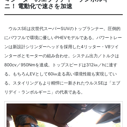
ニ！ 電動化で速さを加速
ウルスSEは次世代スーパーSUVのトップランナー。圧倒的
にパワフルで環境に優しいPHEVモデルである。パワートレー
ンは新設計シリンダーヘッドを採用した4リッター・V8ツイ
ンターボとモーターの組み合わせ。システム出力／トルクは
800cv／950Nmを達成。トップスピードは312㎞／hに達す
る。もちろんEVとして60㎞走る高い環境性能も実現してい
る。スタイリングもより精悍に一新されたウルスSEは「エブ
リデイ・ランボルギーニ」の代表である。