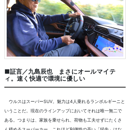
■証言／九島辰也 まさにオールマイテ
ィ。速く快適で環境に優しい
ウルスはスーパーSUV。魅力は4人乗れるランボルギーニと
いうことだ。現在のラインアップにおいてそれは唯一無二で
ある。つまりは、家族を乗せられ、荷物も工夫せずにたくさ
ん積めるスーパーカー。これほど利便性の高い「猛牛」はな