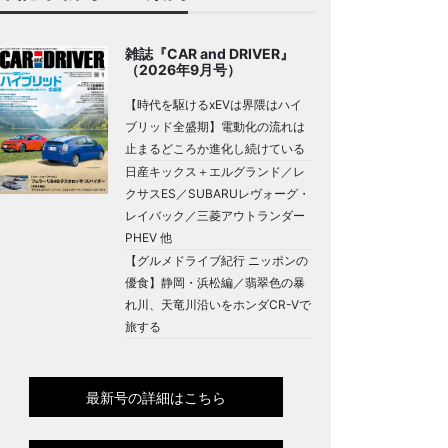
雑誌『CAR and DRIVER』
（2026年9月号）
【時代を駆けるxEVは界隈はハイ
ブリッド全盛期】電動化の流れは
止まるどころか進化し続けている
日産キックス＋エルグランド／レ
クサスES／SUBARUレヴォーグ・
レイバック／三菱アウトランダー
PHEV 他
【グルメドライブ紀行 ニッポンの
優食】静岡・浜松編／翡翠色の暴
れ川、天竜川沿いをホンダCR-Vで
旅する
最新号の詳細はこちら