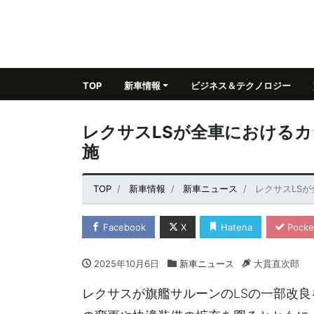
TOP
新車情報
ビジネス＆テクノロジー
レクサスLSが全車における
施
TOP
新車情報
新車ニュース
レクサスLS
Facebook
X
Hatena
Pocke
2025年10月6日
新車ニュース
大貫直次郎
レクサスが旗艦サルーンのLSの一部改