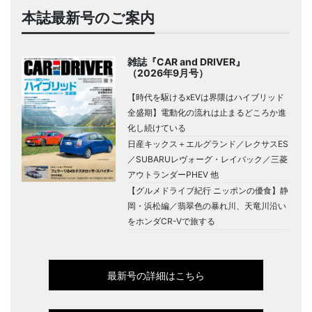
本誌最新号のご案内
雑誌『CAR and DRIVER』
（2026年9月号）
【時代を駆けるxEVは界隈はハイブリッド
全盛期】電動化の流れは止まるどころか進
化し続けている
日産キックス＋エルグランド／レクサスES
／SUBARUレヴォーグ・レイバック／三菱
アウトランダーPHEV 他
【グルメドライブ紀行 ニッポンの優食】静
岡・浜松編／翡翠色の暴れ川、天竜川沿い
をホンダCR-Vで旅する
最新号の詳細はこちら