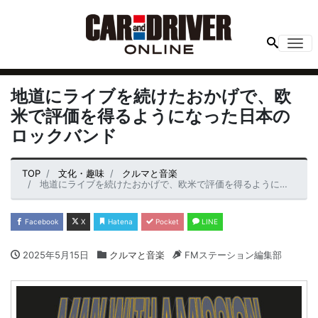
Me
地道にライブを続けたおかげで、欧
米で評価を得るようになった日本の
ロックバンド
TOP
文化・趣味
クルマと音楽
地道にライブを続けたおかげで、欧米で評価を得るようになった日本のロックバンド
Facebook
X
Hatena
Pocket
LINE
2025年5月15日
クルマと音楽
FMステーション編集部