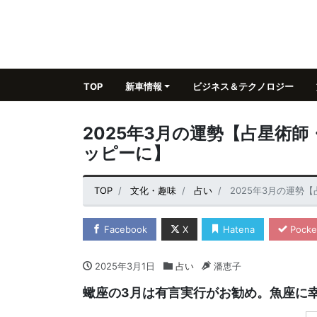
TOP
新車情報
ビジネス＆テクノロジー
2025年3月の運勢【占星術
ッピーに】
TOP
文化・趣味
占い
2025年3月の運
Facebook
X
Hatena
Pocke
2025年3月1日
占い
潘恵子
蠍座の3月は有言実行がお勧め。魚座に