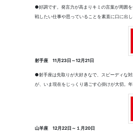
●好調です。発言力が高まりキミの言葉が周囲を
戦したい仕事や思っていることを素直に口に出し
射手座
11
月
23
日～
12
月
21
日
●射手座は先取りが大好きなで、スピーディな対
が、いま現在をじっくり過ごす心掛けが大切。年
山羊座
12
月
22
日～１月
20
日