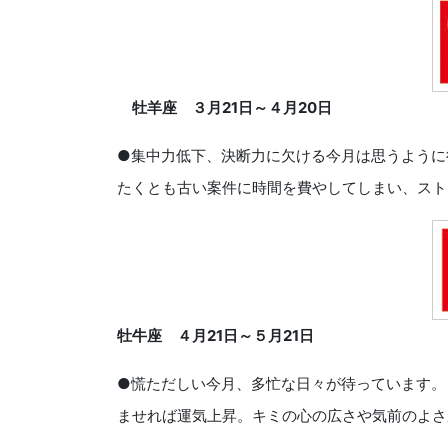
牡羊座 ３月
21
日～４月
20
日
●集中力低下、決断力に欠ける今月は思うように
たくとも古い案件に時間を費やしてしまい、スト
牡牛座 ４月
21
日～５月
21
日
●慌ただしい今月、多忙な日々が待っています。
ませれば運気上昇。キミの心の広さや気前のよさ