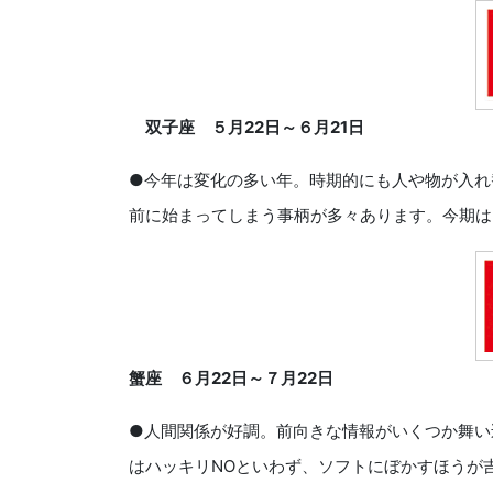
双子座 ５月
22
日～６月
21
日
●今年は変化の多い年。時期的にも人や物が入れ
前に始まってしまう事柄が多々あります。今期は
蟹座 ６月
22
日～７月
22
日
●人間関係が好調。前向きな情報がいくつか舞い
はハッキリNOといわず、ソフトにぼかすほうが