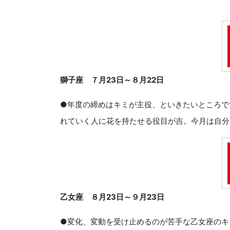
獅子座 ７月
23
日～８月
22
日
●年度の締めはキミが主役、といきたいところで
れていく人に花を持たせる役目が吉。今月は自分
乙女座 ８月
23
日～９月
23
日
●変化、変動を受け止めるのが苦手な乙女座のキ