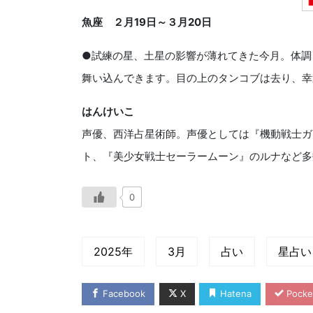
魚座 ２月
19
日～３月
20
日
●試練の星、土星の影響が薄れてきた今月。体調
舞い込んできます。目の上のタンコブは去り、幸
はんけいこ
声優、西洋占星術師。声優としては『機動戦士ガン
ト、『美少女戦士セーラームーン』のルナなど多
0
2025年
3月
占い
星占い
Facebook
X
Hatena
Pocke