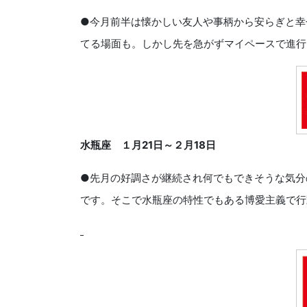
●今月前半は懐かしい友人や事柄から安らぎと幸
てる場面も。しかし先を急がずマイペースで進行
水瓶座 １月
21
日～２月
18
日
●先月の好調さが継続され何でもできそうな気分
です。そこで水瓶座の特性でもある博愛主義で行