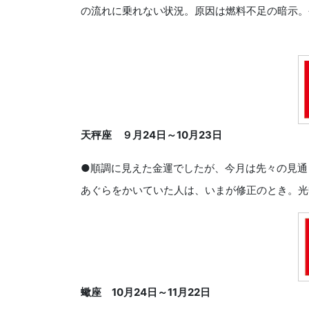
の流れに乗れない状況。原因は燃料不足の暗示。
天秤座 ９月
24
日～
10
月
23
日
●順調に見えた金運でしたが、今月は先々の見通
あぐらをかいていた人は、いまが修正のとき。光
蠍座
10
月
24
日～
11
月
22
日