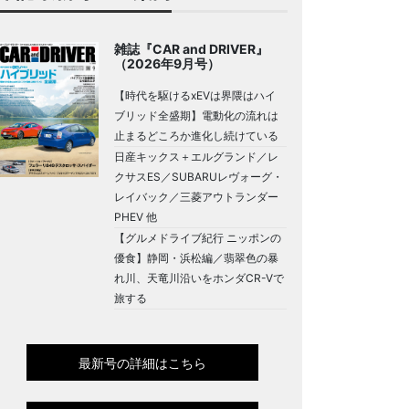
雑誌『CAR and DRIVER』
（2026年9月号）
【時代を駆けるxEVは界隈はハイ
ブリッド全盛期】電動化の流れは
止まるどころか進化し続けている
日産キックス＋エルグランド／レ
クサスES／SUBARUレヴォーグ・
レイバック／三菱アウトランダー
PHEV 他
【グルメドライブ紀行 ニッポンの
優食】静岡・浜松編／翡翠色の暴
れ川、天竜川沿いをホンダCR-Vで
旅する
最新号の詳細はこちら