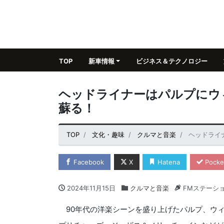
TOP
新車情報
ビジネス＆テクノロジー
ヘッドライナーはパルプにウ
蘇る！
TOP
文化・趣味
クルマと音楽
ヘッドライ
Facebook
X
Hatena
Pocke
2024年11月15日
クルマと音楽
FMステーシ
90年代の洋楽シーンを盛り上げたパルプ、ウ