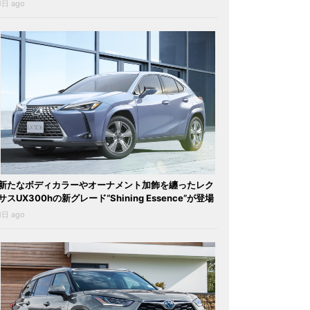
1日 ago
新たなボディカラーやオーナメント加飾を纏ったレク
サスUX300hの新グレード“Shining Essence”が登場
1日 ago