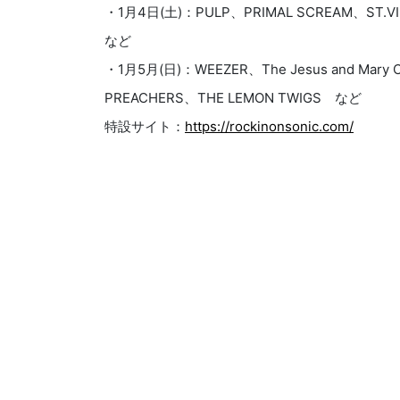
・1月4日(土)：PULP、PRIMAL SCREAM、ST.V
など
・1月5月(日)：WEEZER、The Jesus and Mary 
PREACHERS、THE LEMON TWIGS など
特設サイト：
https://rockinonsonic.com/