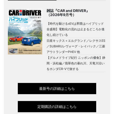
雑誌『CAR and DRIVER』
（2026年9月号）
【時代を駆けるxEVは界隈はハイブリッド
全盛期】電動化の流れは止まるどころか進
化し続けている
日産キックス＋エルグランド／レクサスES
／SUBARUレヴォーグ・レイバック／三菱
アウトランダーPHEV 他
【グルメドライブ紀行 ニッポンの優食】静
岡・浜松編／翡翠色の暴れ川、天竜川沿い
をホンダCR-Vで旅する
最新号の詳細はこちら
定期購読の詳細はこちら