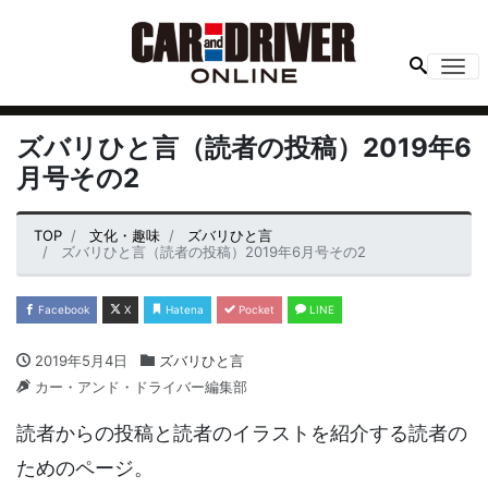
Me
ズバリひと言（読者の投稿）2019年6
月号その2
TOP
文化・趣味
ズバリひと言
ズバリひと言（読者の投稿）2019年6月号その2
Facebook
X
Hatena
Pocket
LINE
2019年5月4日
ズバリひと言
カー・アンド・ドライバー編集部
読者からの投稿と読者のイラストを紹介する読者の
ためのページ。