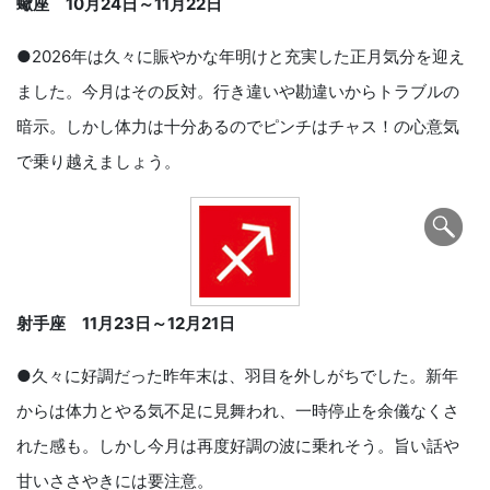
蠍座
10
月
24
日～
11
月
22
日
●2026年は久々に賑やかな年明けと充実した正月気分を迎え
ました。今月はその反対。行き違いや勘違いからトラブルの
暗示。しかし体力は十分あるのでピンチはチャス！の心意気
で乗り越えましょう。
射手座
11
月
23
日～
12
月
21
日
●久々に好調だった昨年末は、羽目を外しがちでした。新年
からは体力とやる気不足に見舞われ、一時停止を余儀なくさ
れた感も。しかし今月は再度好調の波に乗れそう。旨い話や
甘いささやきには要注意。