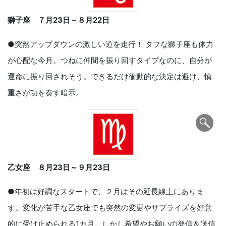
獅子座 ７月
23
日～８月
22
日
●突然アップダウンの激しい道を走行！ タフな獅子座も体力
が心配な今月。つねに仲間を振り回すタイプなのに、自分が
運命に振り回されそう。できるだけ衝動的な決定は避け、慎
重さが功を奏す暗示。
乙女座 ８月
23
日～９月
23
日
●年初は好調なスタートで、２月はその延長線上にありま
す。変化が苦手な乙女座でも突然の変更やサプライズを好意
的に受け止められる1カ月。しかし希望やお願いの発信＆送信