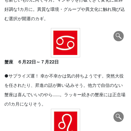
好調な1カ月に。異質な環境・グループや異文化に触れ飛び込
む選択が開運のカギ。
蟹座 ６月
22
日～７月
22
日
●サプライズ運！ 幸か不幸かは気の持ちようです。突然大役
を任されたり、昇進の話が舞い込みそう。他力で自信のない
蟹座は喜んでいいのやら……。ラッキー続きの蟹座には正念場
の1カ月になりそう。