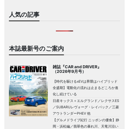
人気の記事
本誌最新号のご案内
雑誌『CAR and DRIVER』
（2026年9月号）
【時代を駆けるxEVは界隈はハイブリッド
全盛期】電動化の流れは止まるどころか進
化し続けている
日産キックス＋エルグランド／レクサスES
／SUBARUレヴォーグ・レイバック／三菱
アウトランダーPHEV 他
【グルメドライブ紀行 ニッポンの優食】静
岡・浜松編／翡翠色の暴れ川、天竜川沿い