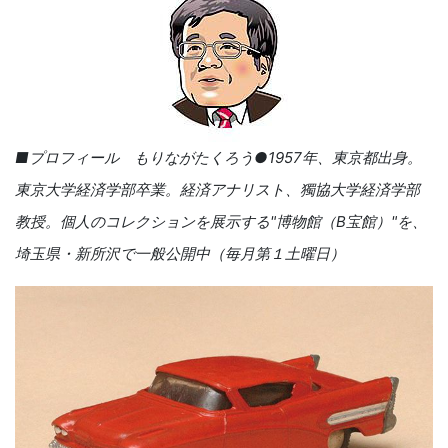
■プロフィール もりながたくろう●1957年、東京都出身。
東京大学経済学部卒業。経済アナリスト、獨協大学経済学部
教授。個人のコレクションを展示する"博物館（B宝館）"を、
埼玉県・新所沢で一般公開中（毎月第１土曜日）