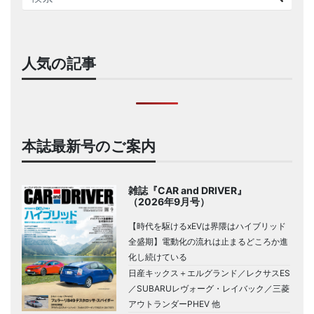
人気の記事
本誌最新号のご案内
雑誌『CAR and DRIVER』
（2026年9月号）
【時代を駆けるxEVは界隈はハイブリッド
全盛期】電動化の流れは止まるどころか進
化し続けている
日産キックス＋エルグランド／レクサスES
／SUBARUレヴォーグ・レイバック／三菱
アウトランダーPHEV 他