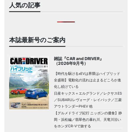
人気の記事
本誌最新号のご案内
雑誌『CAR and DRIVER』
（2026年9月号）
【時代を駆けるxEVは界隈はハイブリッド
全盛期】電動化の流れは止まるどころか進
化し続けている
日産キックス＋エルグランド／レクサスES
／SUBARUレヴォーグ・レイバック／三菱
アウトランダーPHEV 他
【グルメドライブ紀行 ニッポンの優食】静
岡・浜松編／翡翠色の暴れ川、天竜川沿い
をホンダCR-Vで旅する