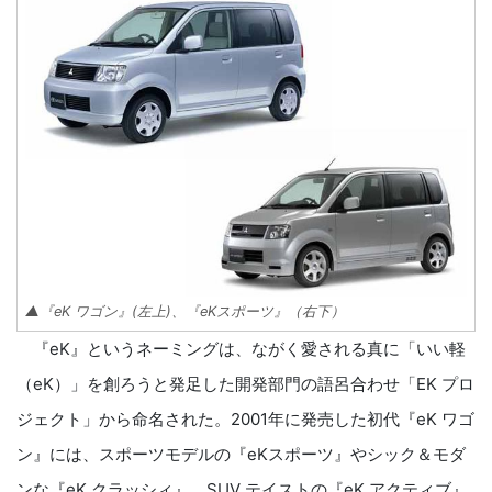
▲『eK ワゴン』(左上)、『eKスポーツ』（右下）
『eK』というネーミングは、ながく愛される真に「いい軽
（eK）」を創ろうと発足した開発部門の語呂合わせ「EK プロ
ジェクト」から命名された。2001年に発売した初代『eK ワゴ
ン』には、スポーツモデルの『eKスポーツ』やシック＆モダ
ンな『eK クラッシィ』、SUV テイストの『eK アクティブ』