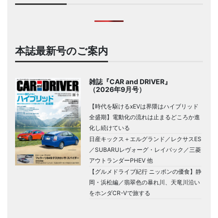
本誌最新号のご案内
雑誌『CAR and DRIVER』
（2026年9月号）
【時代を駆けるxEVは界隈はハイブリッド
全盛期】電動化の流れは止まるどころか進
化し続けている
日産キックス＋エルグランド／レクサスES
／SUBARUレヴォーグ・レイバック／三菱
アウトランダーPHEV 他
【グルメドライブ紀行 ニッポンの優食】静
岡・浜松編／翡翠色の暴れ川、天竜川沿い
をホンダCR-Vで旅する