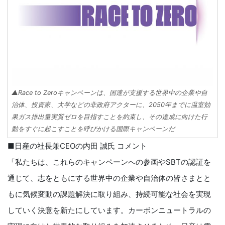
▲Race to Zeroキャンペーンは、国連が支援する世界中の企業や自
治体、投資家、大学などの非政府アクターに、2050年までに温室効
果ガス排出量実質ゼロを目指すことを約束し、その達成に向けた行
動をすぐに起こすことを呼びかける国際キャンペーンだ
■日産の社長兼CEOの内田 誠氏 コメント
「私たちは、これらのキャンペーンへの参画やSBTの認証を
通じて、志をともにする世界中の企業や自治体の皆さまとと
もに気候変動の課題解決に取り組み、持続可能な社会を実現
していく決意を新たにしています。カーボンニュートラルの