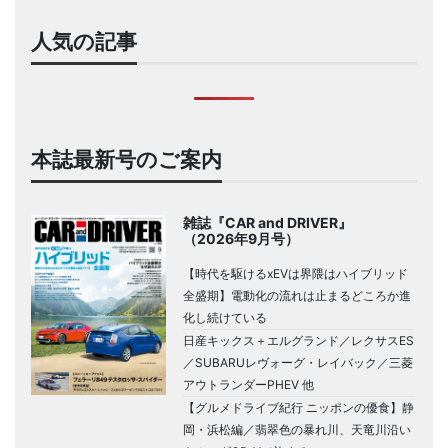
人気の記事
本誌最新号のご案内
雑誌『CAR and DRIVER』
（2026年9月号）
【時代を駆けるxEVは界隈はハイブリッド
全盛期】電動化の流れは止まるどころか進
化し続けている
日産キックス＋エルグランド／レクサスES
／SUBARUレヴォーグ・レイバック／三菱
アウトランダーPHEV 他
【グルメドライブ紀行 ニッポンの優食】静
岡・浜松編／翡翠色の暴れ川、天竜川沿い