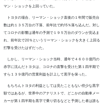
マン・ショックを上回っていた。
トヨタの場合、リーマン・ショック直後の１年間で販売台
数は約１３５万台の下落、前年比で約15％落ち込んだ。対し
てコロナの影響は通年の予測で１９５万台のダウンが見込ま
れ、前年比で20％というリーマン・ショックを大きく上回る
打撃を受けたはずだった。
しかし、リーマン・ショック当時、通年で４６００億円の
赤字に沈んだトヨタは、コロナの直撃を受けた第１四半期で
すら１３９億円の営業利益を計上して黒字を保った。
もちろんトヨタの利益としては見たこともない些少な黒字
額ではあるが、世界中のアナリストで、どこかの自動車メー
カーが第１四半期を黒字で乗り切るなどと予測した者は誰も