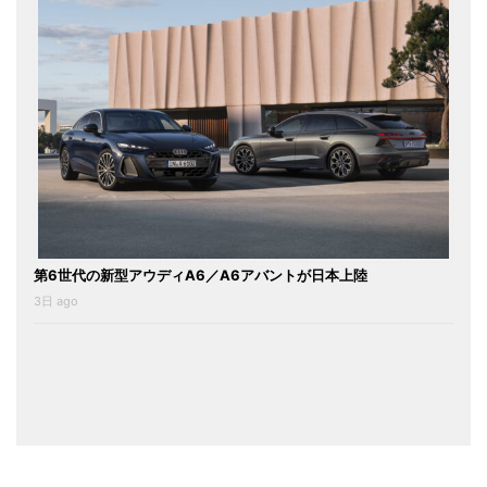
第6世代の新型アウディA6／A6アバントが日本上陸
3日 ago