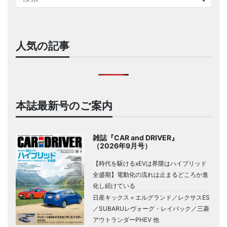
人気の記事
本誌最新号のご案内
雑誌『CAR and DRIVER』
（2026年9月号）
【時代を駆けるxEVは界隈はハイブリッド
全盛期】電動化の流れは止まるどころか進
化し続けている
日産キックス＋エルグランド／レクサスES
／SUBARUレヴォーグ・レイバック／三菱
アウトランダーPHEV 他