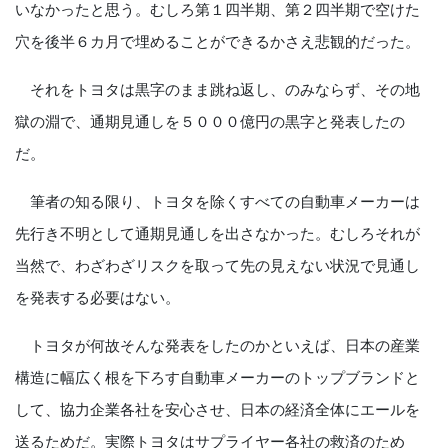
いなかったと思う。むしろ第１四半期、第２四半期で空けた
穴を後半６カ月で埋めることができるかさえ悲観的だった。
それをトヨタは黒字のまま跳ね返し、のみならず、その地
獄の淵で、通期見通しを５０００億円の黒字と発表したの
だ。
筆者の知る限り、トヨタを除くすべての自動車メーカーは
先行き不明として通期見通しを出さなかった。むしろそれが
当然で、わざわざリスクを取って先の見えない状況で見通し
を発表する必要はない。
トヨタが何故そんな発表をしたのかといえば、日本の産業
構造に幅広く根を下ろす自動車メーカーのトップブランドと
して、協力企業各社を安心させ、日本の経済全体にエールを
送るためだ。実際トヨタはサプライヤー各社の救済のため