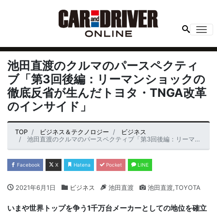
Me
池田直渡のクルマのパースペクティ
ブ「第3回後編：リーマンショックの
徹底反省が生んだトヨタ・TNGA改革
のインサイド」
TOP
ビジネス＆テクノロジー
ビジネス
池田直渡のクルマのパースペクティブ「第3回後編：リーマンショックの徹底反省が生んだトヨタ・TNGA改革のインサイド」
Facebook
X
Hatena
Pocket
LINE
2021年6月1日
ビジネス
池田直渡
池田直渡,TOYOTA
いまや世界トップを争う1千万台メーカーとしての地位を確立