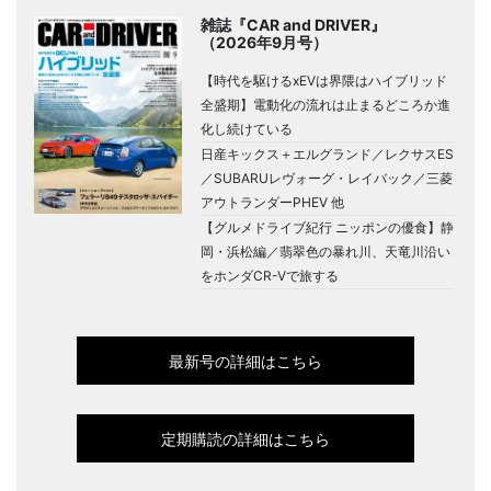
雑誌『CAR and DRIVER』
（2026年9月号）
【時代を駆けるxEVは界隈はハイブリッド
全盛期】電動化の流れは止まるどころか進
化し続けている
日産キックス＋エルグランド／レクサスES
／SUBARUレヴォーグ・レイバック／三菱
アウトランダーPHEV 他
【グルメドライブ紀行 ニッポンの優食】静
岡・浜松編／翡翠色の暴れ川、天竜川沿い
をホンダCR-Vで旅する
最新号の詳細はこちら
定期購読の詳細はこちら