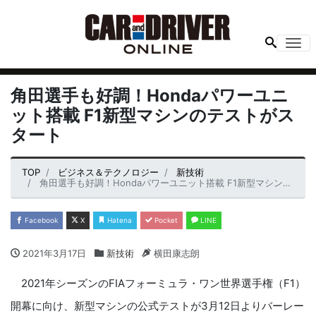
Me
角田選手も好調！Hondaパワーユニ
ット搭載 F1新型マシンのテストがス
タート
TOP
ビジネス＆テクノロジー
新技術
角田選手も好調！Hondaパワーユニット搭載 F1新型マシンのテストがスタート
Facebook
X
Hatena
Pocket
LINE
2021年3月17日
新技術
横田康志朗
2021年シーズンのFIAフォーミュラ・ワン世界選手権（F1）
開幕に向け、新型マシンの公式テストが3月12日よりバーレー