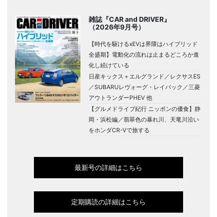
雑誌『CAR and DRIVER』
（2026年9月号）
【時代を駆けるxEVは界隈はハイブリッド
全盛期】電動化の流れは止まるどころか進
化し続けている
日産キックス＋エルグランド／レクサスES
／SUBARUレヴォーグ・レイバック／三菱
アウトランダーPHEV 他
【グルメドライブ紀行 ニッポンの優食】静
岡・浜松編／翡翠色の暴れ川、天竜川沿い
をホンダCR-Vで旅する
最新号の詳細はこちら
定期購読の詳細はこちら