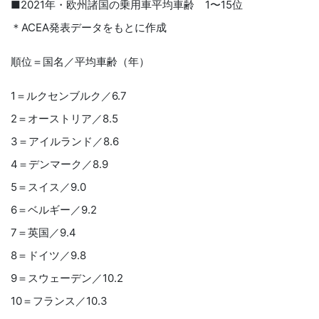
■2021年・欧州諸国の乗用車平均車齢 1〜15位
＊ACEA発表データをもとに作成
順位＝国名／平均車齢（年）
1＝ルクセンブルク／6.7
2＝オーストリア／8.5
3＝アイルランド／8.6
4＝デンマーク／8.9
5＝スイス／9.0
6＝ベルギー／9.2
7＝英国／9.4
8＝ドイツ／9.8
9＝スウェーデン／10.2
10＝フランス／10.3