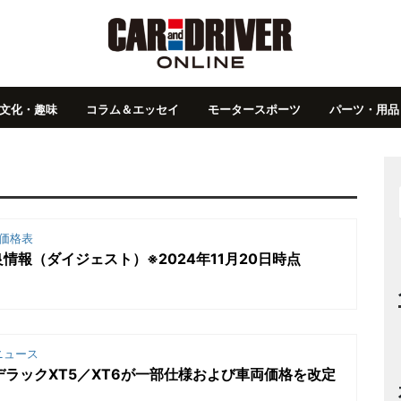
文化・趣味
コラム＆エッセイ
モータースポーツ
パーツ・用品
価格表
情報（ダイジェスト）※2024年11月20日時点
ニュース
デラックXT5／XT6が一部仕様および車両価格を改定