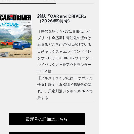
雑誌『CAR and DRIVER』
（2026年9月号）
【時代を駆けるxEVは界隈はハイ
ブリッド全盛期】電動化の流れは
止まるどころか進化し続けている
日産キックス＋エルグランド／レ
クサスES／SUBARUレヴォーグ・
レイバック／三菱アウトランダー
PHEV 他
【グルメドライブ紀行 ニッポンの
優食】静岡・浜松編／翡翠色の暴
れ川、天竜川沿いをホンダCR-Vで
旅する
最新号の詳細はこちら