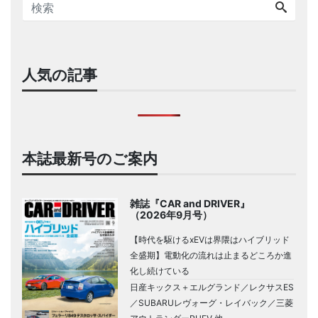
人気の記事
本誌最新号のご案内
雑誌『CAR and DRIVER』
（2026年9月号）
【時代を駆けるxEVは界隈はハイブリッド
全盛期】電動化の流れは止まるどころか進
化し続けている
日産キックス＋エルグランド／レクサスES
／SUBARUレヴォーグ・レイバック／三菱