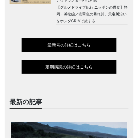
アウトランダーPHEV 他
【グルメドライブ紀行 ニッポンの優食】静
岡・浜松編／翡翠色の暴れ川、天竜川沿い
をホンダCR-Vで旅する
最新号の詳細はこちら
定期購読の詳細はこちら
最新の記事