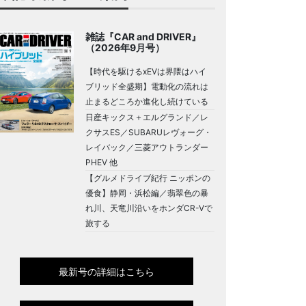
雑誌『CAR and DRIVER』
（2026年9月号）
【時代を駆けるxEVは界隈はハイ
ブリッド全盛期】電動化の流れは
止まるどころか進化し続けている
日産キックス＋エルグランド／レ
クサスES／SUBARUレヴォーグ・
レイバック／三菱アウトランダー
PHEV 他
【グルメドライブ紀行 ニッポンの
優食】静岡・浜松編／翡翠色の暴
れ川、天竜川沿いをホンダCR-Vで
旅する
最新号の詳細はこちら