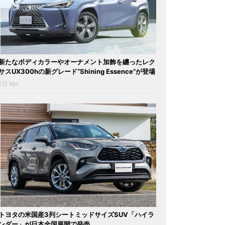
新たなボディカラーやオーナメント加飾を纏ったレク
サスUX300hの新グレード“Shining Essence”が登場
2日 ago
トヨタの米国産3列シートミッドサイズSUV「ハイラ
ンダー」が日本全国展開で発売