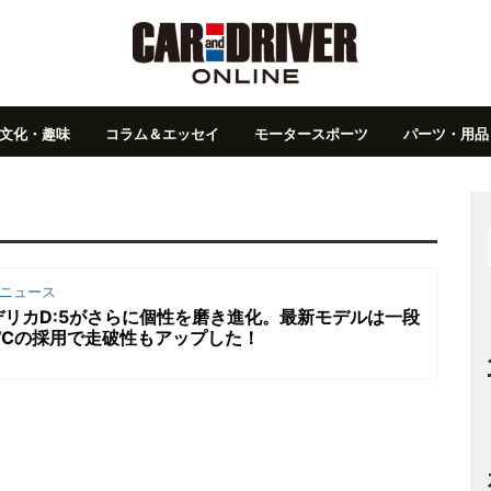
文化・趣味
コラム＆エッセイ
モータースポーツ
パーツ・用品
ニュース
リカD:5がさらに個性を磨き進化。最新モデルは一段
WCの採用で走破性もアップした！