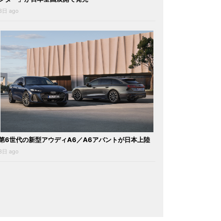
3日 ago
第6世代の新型アウディA6／A6アバントが日本上陸
3日 ago