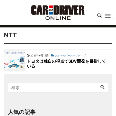
Me
NTT
2025年6月15日
クルマのパースペクティブ
トヨタは独自の視点でSDV開発を目指して
いる
人気の記事