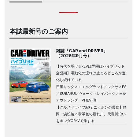
本誌最新号のご案内
雑誌『CAR and DRIVER』
（2026年9月号）
【時代を駆けるxEVは界隈はハイブリッド
全盛期】電動化の流れは止まるどころか進
化し続けている
日産キックス＋エルグランド／レクサスES
／SUBARUレヴォーグ・レイバック／三菱
アウトランダーPHEV 他
【グルメドライブ紀行 ニッポンの優食】静
岡・浜松編／翡翠色の暴れ川、天竜川沿い
をホンダCR-Vで旅する