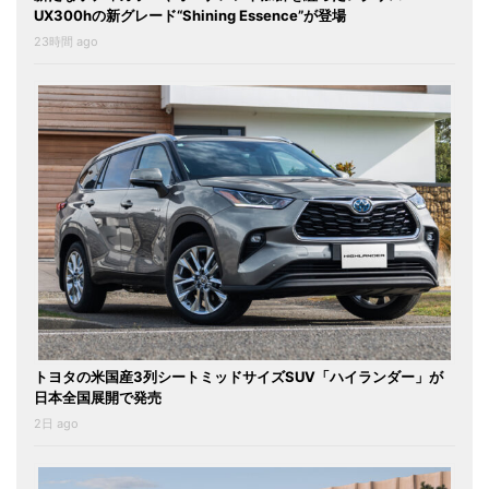
UX300hの新グレード“Shining Essence”が登場
23時間 ago
トヨタの米国産3列シートミッドサイズSUV「ハイランダー」が
日本全国展開で発売
2日 ago