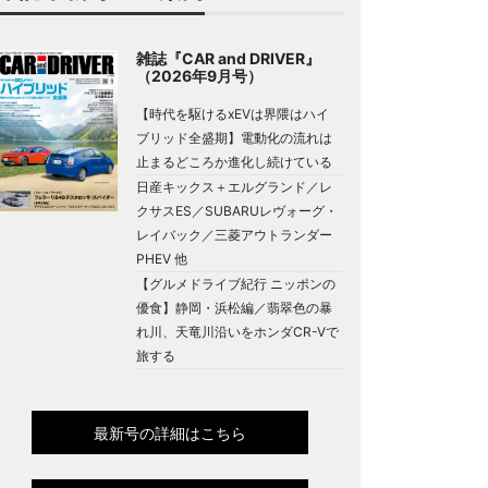
雑誌『CAR and DRIVER』
（2026年9月号）
【時代を駆けるxEVは界隈はハイ
ブリッド全盛期】電動化の流れは
止まるどころか進化し続けている
日産キックス＋エルグランド／レ
クサスES／SUBARUレヴォーグ・
レイバック／三菱アウトランダー
PHEV 他
【グルメドライブ紀行 ニッポンの
優食】静岡・浜松編／翡翠色の暴
れ川、天竜川沿いをホンダCR-Vで
旅する
最新号の詳細はこちら