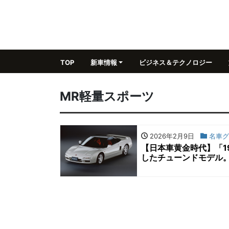
TOP
新車情報
ビジネス＆テクノロジー
MR軽量スポーツ
2026年2月9日
名車グ
【日本車黄金時代】「19
したチューンドモデル