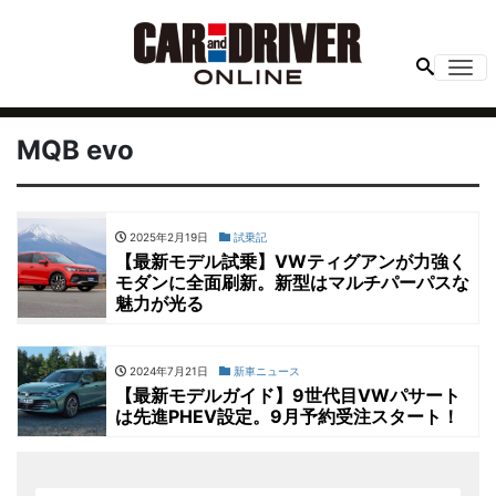
Me
MQB evo
2025年2月19日
試乗記
【最新モデル試乗】VWティグアンが力強く
モダンに全面刷新。新型はマルチパーパスな
魅力が光る
2024年7月21日
新車ニュース
【最新モデルガイド】9世代目VWパサート
は先進PHEV設定。9月予約受注スタート！