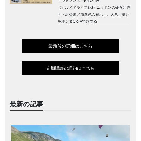
アウトランダーPHEV 他
【グルメドライブ紀行 ニッポンの優食】静
岡・浜松編／翡翠色の暴れ川、天竜川沿い
をホンダCR-Vで旅する
最新号の詳細はこちら
定期購読の詳細はこちら
最新の記事