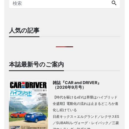
人気の記事
本誌最新号のご案内
雑誌『CAR and DRIVER』
（2026年9月号）
【時代を駆けるxEVは界隈はハイブリッド
全盛期】電動化の流れは止まるどころか進
化し続けている
日産キックス＋エルグランド／レクサスES
／SUBARUレヴォーグ・レイバック／三菱