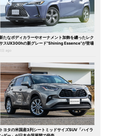
新たなボディカラーやオーナメント加飾を纏ったレク
サスUX300hの新グレード“Shining Essence”が登場
2日 ago
トヨタの米国産3列シートミッドサイズSUV「ハイラ
ンダー」が日本全国展開で発売