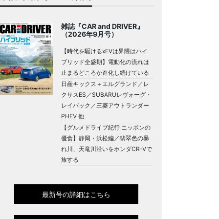
雑誌『CAR and DRIVER』
（2026年9月号）
【時代を駆けるxEVは界隈はハイ
ブリッド全盛期】電動化の流れは
止まるどころか進化し続けている
日産キックス＋エルグランド／レ
クサスES／SUBARUレヴォーグ・
レイバック／三菱アウトランダー
PHEV 他
【グルメドライブ紀行 ニッポンの
優食】静岡・浜松編／翡翠色の暴
れ川、天竜川沿いをホンダCR-Vで
旅する
最新号の詳細はこちら