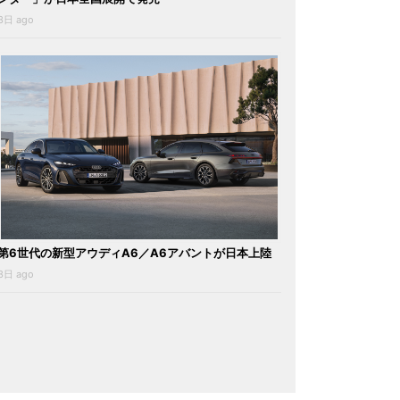
3日 ago
第6世代の新型アウディA6／A6アバントが日本上陸
3日 ago