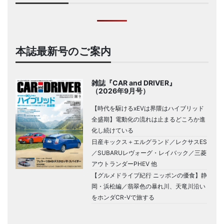
本誌最新号のご案内
雑誌『CAR and DRIVER』
（2026年9月号）
【時代を駆けるxEVは界隈はハイブリッド
全盛期】電動化の流れは止まるどころか進
化し続けている
日産キックス＋エルグランド／レクサスES
／SUBARUレヴォーグ・レイバック／三菱
アウトランダーPHEV 他
【グルメドライブ紀行 ニッポンの優食】静
岡・浜松編／翡翠色の暴れ川、天竜川沿い
をホンダCR-Vで旅する