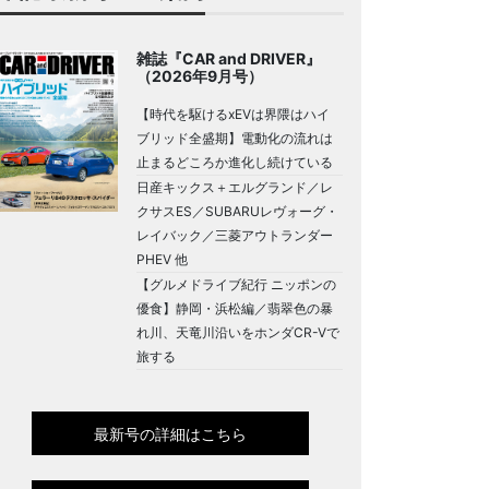
雑誌『CAR and DRIVER』
（2026年9月号）
【時代を駆けるxEVは界隈はハイ
ブリッド全盛期】電動化の流れは
止まるどころか進化し続けている
日産キックス＋エルグランド／レ
クサスES／SUBARUレヴォーグ・
レイバック／三菱アウトランダー
PHEV 他
【グルメドライブ紀行 ニッポンの
優食】静岡・浜松編／翡翠色の暴
れ川、天竜川沿いをホンダCR-Vで
旅する
最新号の詳細はこちら