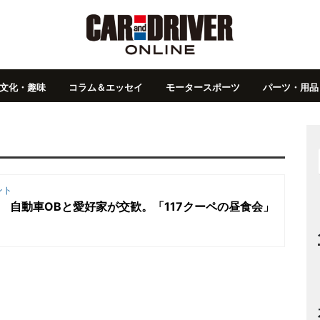
文化・趣味
コラム＆エッセイ
モータースポーツ
パーツ・用品
ント
すゞ自動車OBと愛好家が交歓。「117クーペの昼食会」