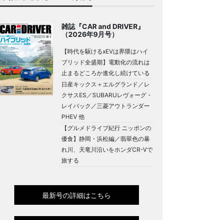
雑誌『CAR and DRIVER』
（2026年9月号）
【時代を駆けるxEVは界隈はハイ
ブリッド全盛期】電動化の流れは
止まるどころか進化し続けている
日産キックス＋エルグランド／レ
クサスES／SUBARUレヴォーグ・
レイバック／三菱アウトランダー
PHEV 他
【グルメドライブ紀行 ニッポンの
優食】静岡・浜松編／翡翠色の暴
れ川、天竜川沿いをホンダCR-Vで
旅する
最新号の詳細はこちら