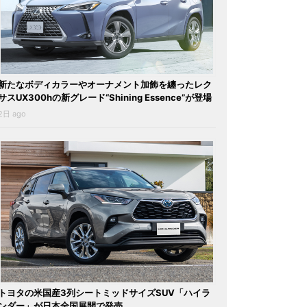
新たなボディカラーやオーナメント加飾を纏ったレク
サスUX300hの新グレード“Shining Essence”が登場
2日 ago
トヨタの米国産3列シートミッドサイズSUV「ハイラ
ンダー」が日本全国展開で発売