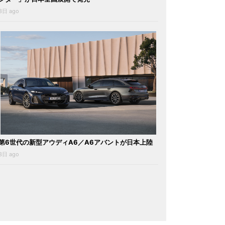
3日 ago
第6世代の新型アウディA6／A6アバントが日本上陸
3日 ago