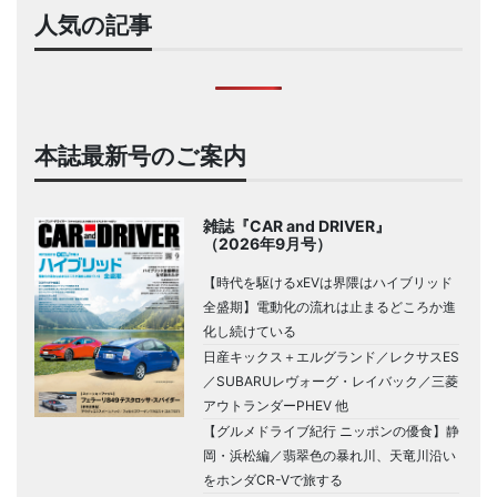
人気の記事
本誌最新号のご案内
雑誌『CAR and DRIVER』
（2026年9月号）
【時代を駆けるxEVは界隈はハイブリッド
全盛期】電動化の流れは止まるどころか進
化し続けている
日産キックス＋エルグランド／レクサスES
／SUBARUレヴォーグ・レイバック／三菱
アウトランダーPHEV 他
【グルメドライブ紀行 ニッポンの優食】静
岡・浜松編／翡翠色の暴れ川、天竜川沿い
をホンダCR-Vで旅する