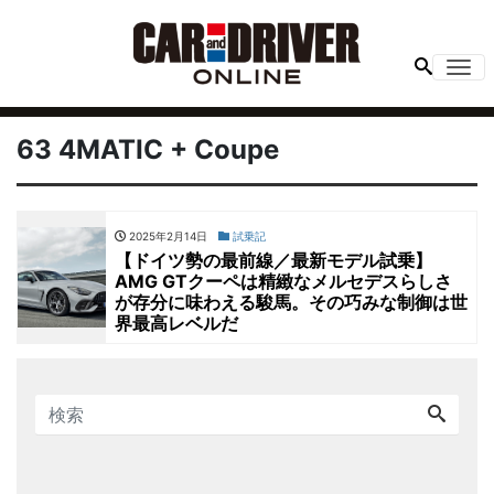
Me
63 4MATIC + Coupe
2025年2月14日
試乗記
【ドイツ勢の最前線／最新モデル試乗】
AMG GTクーペは精緻なメルセデスらしさ
が存分に味わえる駿馬。その巧みな制御は世
界最高レベルだ