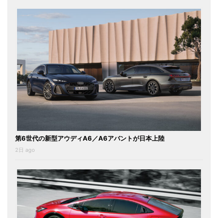
第6世代の新型アウディA6／A6アバントが日本上陸
2日 ago