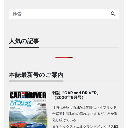
人気の記事
本誌最新号のご案内
雑誌『CAR and DRIVER』
（2026年9月号）
【時代を駆けるxEVは界隈はハイブリッド
全盛期】電動化の流れは止まるどころか進
化し続けている
日産キックス＋エルグランド／レクサスES