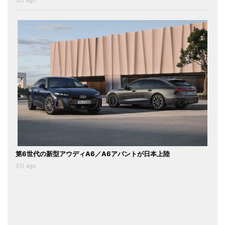
3日 ago
第6世代の新型アウディA6／A6アバントが日本上陸
3日 ago