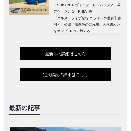
／SUBARUレヴォーグ・レイバック／三菱
アウトランダーPHEV 他
【グルメドライブ紀行 ニッポンの優食】静
岡・浜松編／翡翠色の暴れ川、天竜川沿い
をホンダCR-Vで旅する
最新号の詳細はこちら
定期購読の詳細はこちら
最新の記事