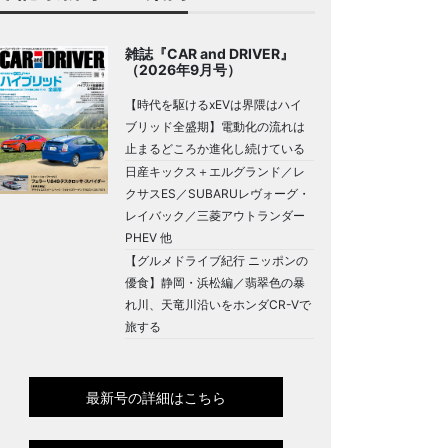
雑誌『CAR and DRIVER』
（2026年9月号）
【時代を駆けるxEVは界隈はハイ
ブリッド全盛期】電動化の流れは
止まるどころか進化し続けている
日産キックス＋エルグランド／レ
クサスES／SUBARUレヴォーグ・
レイバック／三菱アウトランダー
PHEV 他
【グルメドライブ紀行 ニッポンの
優食】静岡・浜松編／翡翠色の暴
れ川、天竜川沿いをホンダCR-Vで
旅する
最新号の詳細はこちら