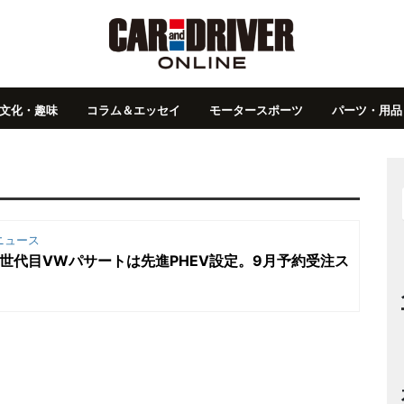
文化・趣味
コラム＆エッセイ
モータースポーツ
パーツ・用品
ニュース
世代目VWパサートは先進PHEV設定。9月予約受注ス