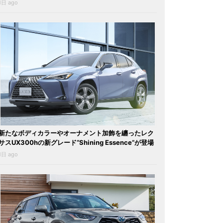
1日 ago
新たなボディカラーやオーナメント加飾を纏ったレク
サスUX300hの新グレード“Shining Essence”が登場
1日 ago