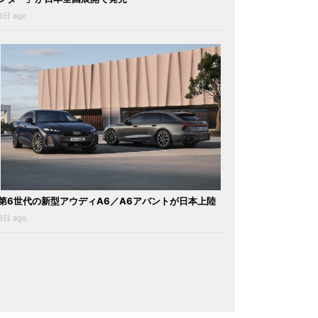
3日 ago
第6世代の新型アウディA6／A6アバントが日本上陸
3日 ago