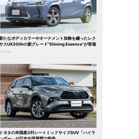
新たなボディカラーやオーナメント加飾を纏ったレク
サスUX300hの新グレード“Shining Essence”が登場
2日 ago
トヨタの米国産3列シートミッドサイズSUV「ハイラ
ンダー」が日本全国展開で発売