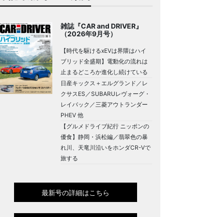
雑誌『CAR and DRIVER』
（2026年9月号）
【時代を駆けるxEVは界隈はハイ
ブリッド全盛期】電動化の流れは
止まるどころか進化し続けている
日産キックス＋エルグランド／レ
クサスES／SUBARUレヴォーグ・
レイバック／三菱アウトランダー
PHEV 他
【グルメドライブ紀行 ニッポンの
優食】静岡・浜松編／翡翠色の暴
れ川、天竜川沿いをホンダCR-Vで
旅する
最新号の詳細はこちら