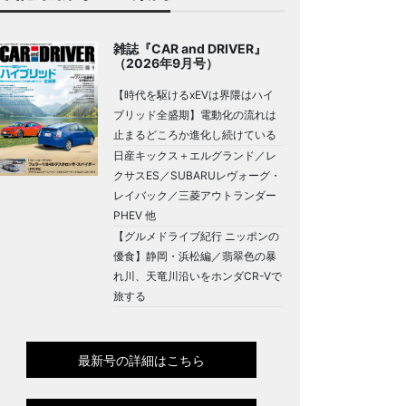
雑誌『CAR and DRIVER』
（2026年9月号）
【時代を駆けるxEVは界隈はハイ
ブリッド全盛期】電動化の流れは
止まるどころか進化し続けている
日産キックス＋エルグランド／レ
クサスES／SUBARUレヴォーグ・
レイバック／三菱アウトランダー
PHEV 他
【グルメドライブ紀行 ニッポンの
優食】静岡・浜松編／翡翠色の暴
れ川、天竜川沿いをホンダCR-Vで
旅する
最新号の詳細はこちら