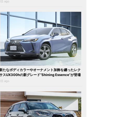
1日 ago
新たなボディカラーやオーナメント加飾を纏ったレク
サスUX300hの新グレード“Shining Essence”が登場
1日 ago