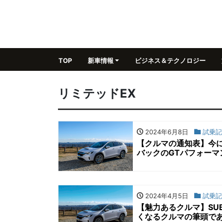
TOP
新車情報
ビジネス＆テクノロジー
リミテッドEX
2024年6月8日
試乗記
【クルマの通知表】今に
バックのGTパフォーマ
2024年4月5日
試乗記
【魅力あるクルマ】SU
くなるクルマの筆頭で