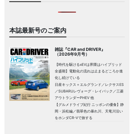
本誌最新号のご案内
雑誌『CAR and DRIVER』
（2026年9月号）
【時代を駆けるxEVは界隈はハイブリッド
全盛期】電動化の流れは止まるどころか進
化し続けている
日産キックス＋エルグランド／レクサスES
／SUBARUレヴォーグ・レイバック／三菱
アウトランダーPHEV 他
【グルメドライブ紀行 ニッポンの優食】静
岡・浜松編／翡翠色の暴れ川、天竜川沿い
をホンダCR-Vで旅する