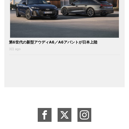
第6世代の新型アウディA6／A6アバントが日本上陸
3日 ago