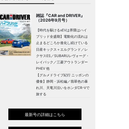
雑誌『CAR and DRIVER』
（2026年9月号）
【時代を駆けるxEVは界隈はハイ
ブリッド全盛期】電動化の流れは
止まるどころか進化し続けている
日産キックス＋エルグランド／レ
クサスES／SUBARUレヴォーグ・
レイバック／三菱アウトランダー
PHEV 他
【グルメドライブ紀行 ニッポンの
優食】静岡・浜松編／翡翠色の暴
れ川、天竜川沿いをホンダCR-Vで
旅する
最新号の詳細はこちら