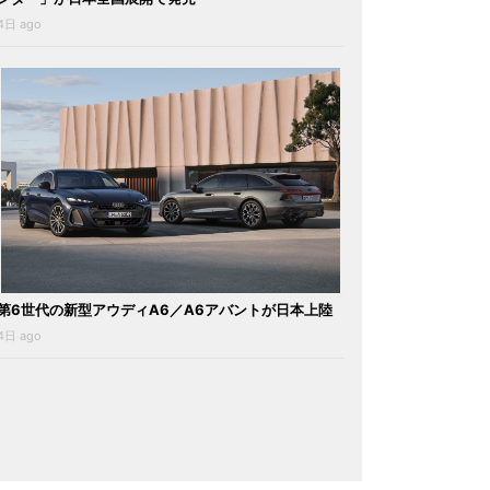
4日 ago
第6世代の新型アウディA6／A6アバントが日本上陸
4日 ago