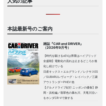
人気の記事
本誌最新号のご案内
雑誌『CAR and DRIVER』
（2026年9月号）
【時代を駆けるxEVは界隈はハイブリッド
全盛期】電動化の流れは止まるどころか進
化し続けている
日産キックス＋エルグランド／レクサスES
／SUBARUレヴォーグ・レイバック／三菱
アウトランダーPHEV 他
【グルメドライブ紀行 ニッポンの優食】静
岡・浜松編／翡翠色の暴れ川、天竜川沿い
をホンダCR-Vで旅する