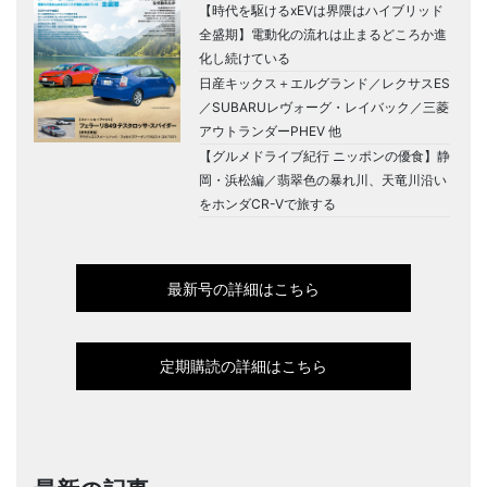
【時代を駆けるxEVは界隈はハイブリッド
全盛期】電動化の流れは止まるどころか進
化し続けている
日産キックス＋エルグランド／レクサスES
／SUBARUレヴォーグ・レイバック／三菱
アウトランダーPHEV 他
【グルメドライブ紀行 ニッポンの優食】静
岡・浜松編／翡翠色の暴れ川、天竜川沿い
をホンダCR-Vで旅する
最新号の詳細はこちら
定期購読の詳細はこちら