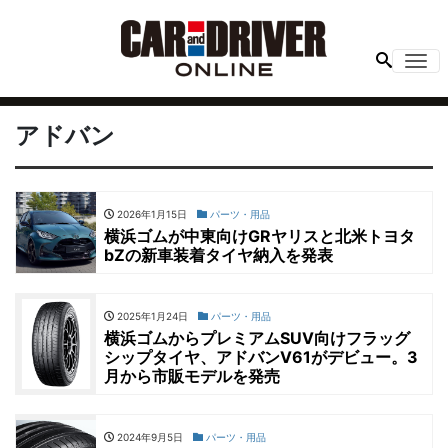
Me
アドバン
2026年1月15日
パーツ・用品
横浜ゴムが中東向けGRヤリスと北米トヨタ
bZの新車装着タイヤ納入を発表
2025年1月24日
パーツ・用品
横浜ゴムからプレミアムSUV向けフラッグ
シップタイヤ、アドバンV61がデビュー。3
月から市販モデルを発売
2024年9月5日
パーツ・用品