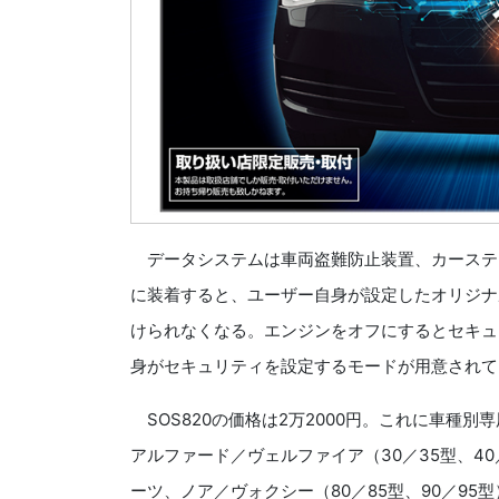
データシステムは車両盗難防止装置、カースティ
に装着すると、ユーザー自身が設定したオリジナ
けられなくなる。エンジンをオフにするとセキュ
身がセキュリティを設定するモードが用意されて
SOS820の価格は2万2000円。これに車種別
アルファード／ヴェルファイア（30／35型、4
ーツ、ノア／ヴォクシー（80／85型、90／95型