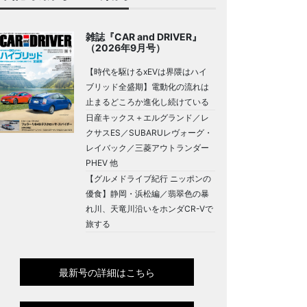
雑誌『CAR and DRIVER』
（2026年9月号）
【時代を駆けるxEVは界隈はハイ
ブリッド全盛期】電動化の流れは
止まるどころか進化し続けている
日産キックス＋エルグランド／レ
クサスES／SUBARUレヴォーグ・
レイバック／三菱アウトランダー
PHEV 他
【グルメドライブ紀行 ニッポンの
優食】静岡・浜松編／翡翠色の暴
れ川、天竜川沿いをホンダCR-Vで
旅する
最新号の詳細はこちら