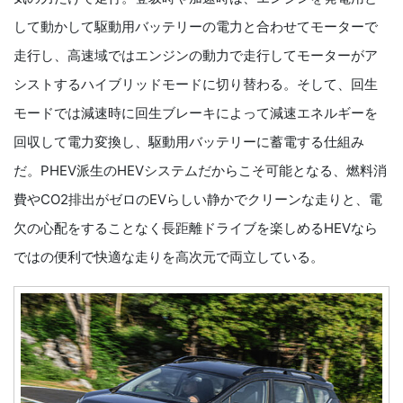
して動かして駆動用バッテリーの電力と合わせてモーターで
走行し、高速域ではエンジンの動力で走行してモーターがア
シストするハイブリッドモードに切り替わる。そして、回生
モードでは減速時に回生ブレーキによって減速エネルギーを
回収して電力変換し、駆動用バッテリーに蓄電する仕組み
だ。PHEV派生のHEVシステムだからこそ可能となる、燃料消
費やCO2排出がゼロのEVらしい静かでクリーンな走りと、電
欠の心配をすることなく長距離ドライブを楽しめるHEVなら
ではの便利で快適な走りを高次元で両立している。