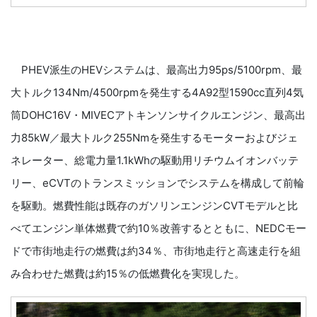
PHEV派生のHEVシステムは、最高出力95ps/5100rpm、最
大トルク134Nm/4500rpmを発生する4A92型1590cc直列4気
筒DOHC16V・MIVECアトキンソンサイクルエンジン、最高出
力85kW／最大トルク255Nmを発生するモーターおよびジェ
ネレーター、総電力量1.1kWhの駆動用リチウムイオンバッテ
リー、eCVTのトランスミッションでシステムを構成して前輪
を駆動。燃費性能は既存のガソリンエンジンCVTモデルと比
べてエンジン単体燃費で約10％改善するとともに、NEDCモー
ドで市街地走行の燃費は約34％、市街地走行と高速走行を組
み合わせた燃費は約15％の低燃費化を実現した。