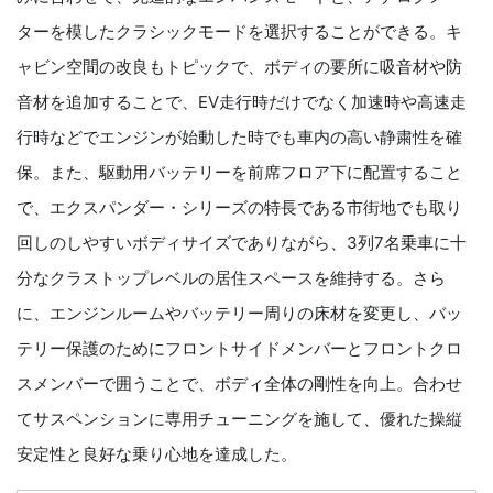
ターを模したクラシックモードを選択することができる。キ
ャビン空間の改良もトピックで、ボディの要所に吸音材や防
音材を追加することで、EV走行時だけでなく加速時や高速走
行時などでエンジンが始動した時でも車内の高い静粛性を確
保。また、駆動用バッテリーを前席フロア下に配置すること
で、エクスパンダー・シリーズの特長である市街地でも取り
回しのしやすいボディサイズでありながら、3列7名乗車に十
分なクラストップレベルの居住スペースを維持する。さら
に、エンジンルームやバッテリー周りの床材を変更し、バッ
テリー保護のためにフロントサイドメンバーとフロントクロ
スメンバーで囲うことで、ボディ全体の剛性を向上。合わせ
てサスペンションに専用チューニングを施して、優れた操縦
安定性と良好な乗り心地を達成した。