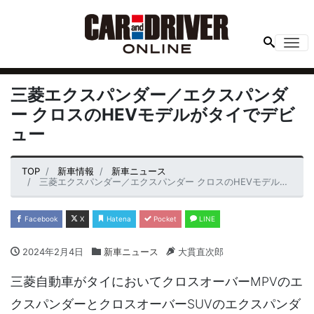
Me
三菱エクスパンダー／エクスパンダ
ー クロスのHEVモデルがタイでデビ
ュー
TOP
新車情報
新車ニュース
三菱エクスパンダー／エクスパンダー クロスのHEVモデルがタイでデビュー
Facebook
X
Hatena
Pocket
LINE
2024年2月4日
新車ニュース
大貫直次郎
三菱自動車がタイにおいてクロスオーバーMPVのエ
クスパンダーとクロスオーバーSUVのエクスパンダ