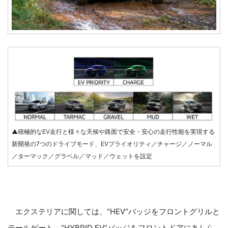
▲積極的なEV走行と様々な天候や路面で安全・安心の走行性能を実現する
新開発の7つのドライブモード、EVプライオリティ／チャージ／ノーマル
／ターマック／グラベル／マッド／ウェットを設定
エクステリアに関しては、“HEV”バッジをフロントグリルと
テールゲート、“HYBRID EV”バッジをフロントドアにあしら