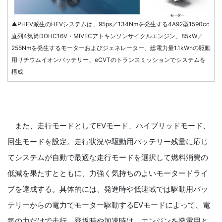
▲PHEV派生のHEVシステムは、95ps／134Nmを発生する4A92型1590cc
直列4気筒DOHC16V・MIVECアトキンソンサイクルエンジン、85kW／
255Nmを発生するモーターおよびジェネレーター、総電力量1.1kWhの駆動
用リチウムイオンバッテリー、eCVTのトランスミッションでシステムを
構成
また、走行モードとしてEVモード、ハイブリッドモード、
回生モードを設定。走行状況や駆動用バッテリー残量に応じ
てシステムが自動で最適な走行モードを選択して燃料消費の
低減を果たすとともに、力強く気持ちのよいモータードライ
ブを達成する。具体的には、発進時や低速域では駆動用バッ
テリーからの電力でモーター駆動するEVモードによって、電
気の力だけで走行。登坂時や加速時は、エンジンを発電用と