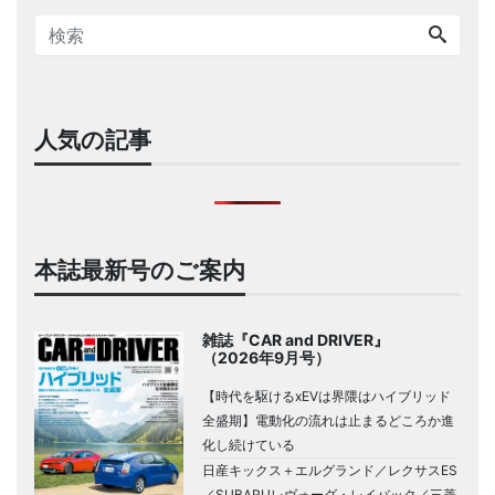
人気の記事
本誌最新号のご案内
雑誌『CAR and DRIVER』
（2026年9月号）
【時代を駆けるxEVは界隈はハイブリッド
全盛期】電動化の流れは止まるどころか進
化し続けている
日産キックス＋エルグランド／レクサスES
／SUBARUレヴォーグ・レイバック／三菱