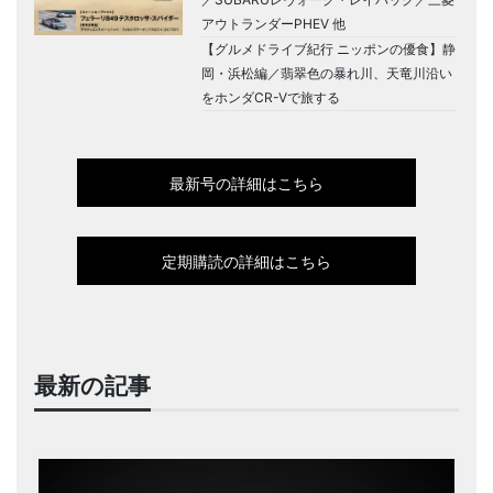
アウトランダーPHEV 他
【グルメドライブ紀行 ニッポンの優食】静
岡・浜松編／翡翠色の暴れ川、天竜川沿い
をホンダCR-Vで旅する
最新号の詳細はこちら
定期購読の詳細はこちら
最新の記事