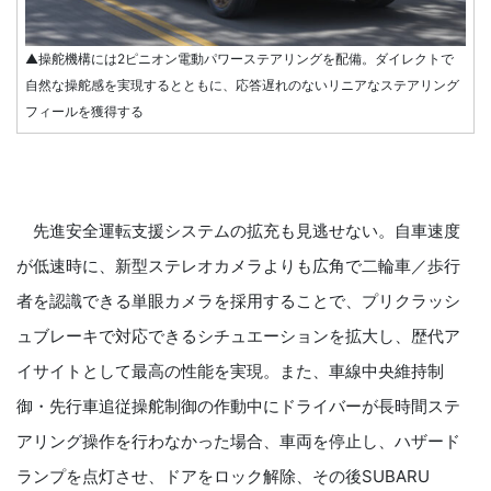
▲操舵機構には2ピニオン電動パワーステアリングを配備。ダイレクトで
自然な操舵感を実現するとともに、応答遅れのないリニアなステアリング
フィールを獲得する
先進安全運転支援システムの拡充も見逃せない。自車速度
が低速時に、新型ステレオカメラよりも広角で二輪車／歩行
者を認識できる単眼カメラを採用することで、プリクラッシ
ュブレーキで対応できるシチュエーションを拡大し、歴代ア
イサイトとして最高の性能を実現。また、車線中央維持制
御・先行車追従操舵制御の作動中にドライバーが長時間ステ
アリング操作を行わなかった場合、車両を停止し、ハザード
ランプを点灯させ、ドアをロック解除、その後SUBARU