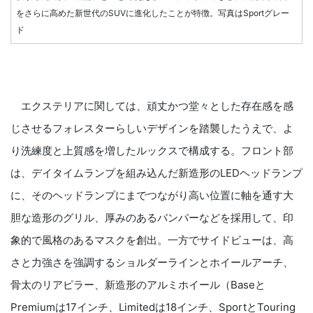
をさらに高めた新世代のSUVに進化したことが特徴。写真はSportグレー
ド
エクステリアに関しては、頑丈かつ堂々とした存在感を感
じさせるフォレスターらしいデザインを踏襲したうえで、よ
り洗練度と上質感を増したルックスで構成する。フロント部
は、デイタイムランプを組み込んだ新造形のLEDヘッドランプ
に、そのヘッドランプにまでつながり高い位置に軸を通す大
胆な造形のグリル、厚みのあるバンパーなどを採用して、印
象的で風格のあるマスクを創出。一方でサイドビューは、高
さと力強さを強調するショルダーラインとホイールアーチ、
骨太のリアピラー、新造形のアルミホイール（Baseと
Premiumは17インチ、Limitedは18インチ、SportとTouring