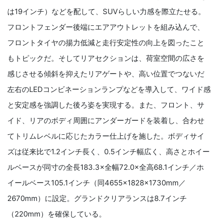
は19インチ）などを配して、SUVらしい力感を際立たせる。
フロントフェンダー後端にエアアウトレットを組み込んで、
フロントタイヤの揚力低減と走行安定性の向上を図ったこと
もトピックだ。そしてリアセクションは、荷室空間の広さを
感じさせる傾斜を抑えたリアゲートや、高い位置でつないだ
左右のLEDコンビネーションランプなどを導入して、ワイド感
と安定感を強調した後ろ姿を実現する。また、フロント、サ
イド、リアのボディ周囲にアンダーガードを装着し、合わせ
てトリムレベルに応じたカラー仕上げを施した。ボディサイ
ズは従来比で1.2インチ長く、0.5インチ幅広く、高さとホイー
ルベースが同寸の全長183.3×全幅72.0×全高68.1インチ／ホ
イールベース105.1インチ（同4655×1828×1730mm／
2670mm）に設定。グランドクリアランスは8.7インチ
（220mm）を確保している。