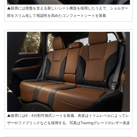
▲前席には骨盤を支える新しいシート構造を採用したうえで、ショルダー
部をスリム化して視認性を高めたコンフォートシートを装着
▲後席には6：4分割可倒式シートを装備。表皮はトリムレベルによってレ
ザーやファブリックなどを採用する。写真はTouringグレードのレザー表皮