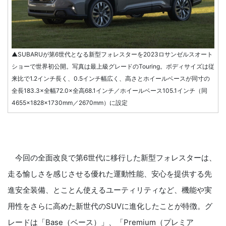
▲SUBARUが第6世代となる新型フォレスターを2023ロサンゼルスオート
ショーで世界初公開。写真は最上級グレードのTouring。ボディサイズは従
来比で1.2インチ長く、0.5インチ幅広く、高さとホイールベースが同寸の
全長183.3×全幅72.0×全高68.1インチ／ホイールベース105.1インチ（同
4655×1828×1730mm／2670mm）に設定
今回の全面改良で第6世代に移行した新型フォレスターは、
走る愉しさを感じさせる優れた運動性能、安心を提供する先
進安全装備、とことん使えるユーティリティなど、機能や実
用性をさらに高めた新世代のSUVに進化したことが特徴。グ
レードは「Base（ベース）」、「Premium（プレミア