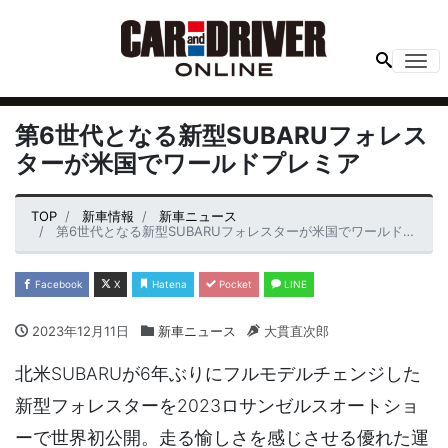
Me
第6世代となる新型SUBARUフォレス
ターが米国でワールドプレミア
TOP
新車情報
新車ニュース
第6世代となる新型SUBARUフォレスターが米国でワールドプレミア
Facebook
X
Hatena
Pocket
LINE
2023年12月11日
新車ニュース
大貫直次郎
北米SUBARUが6年ぶりにフルモデルチェンジした
新型フォレスターを2023ロサンゼルスオートショ
ーで世界初公開。走る愉しさを感じさせる優れた運