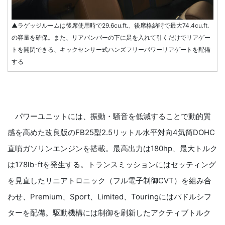
▲ラゲッジルームは後席使用時で29.6cu.ft.、後席格納時で最大74.4cu.ft.
の容量を確保。また、リアバンパーの下に足を入れて引くだけでリアゲー
トを開閉できる、キックセンサー式ハンズフリーパワーリアゲートを配備
する
パワーユニットには、振動・騒音を低減することで動的質
感を高めた改良版のFB25型2.5リットル水平対向4気筒DOHC
直噴ガソリンエンジンを搭載。最高出力は180hp、最大トルク
は178lb-ftを発生する。トランスミッションにはセッティング
を見直したリニアトロニック（フル電子制御CVT）を組み合
わせ、Premium、Sport、Limited、Touringにはパドルシフ
ターを配備。駆動機構には制御を刷新したアクティブトルク