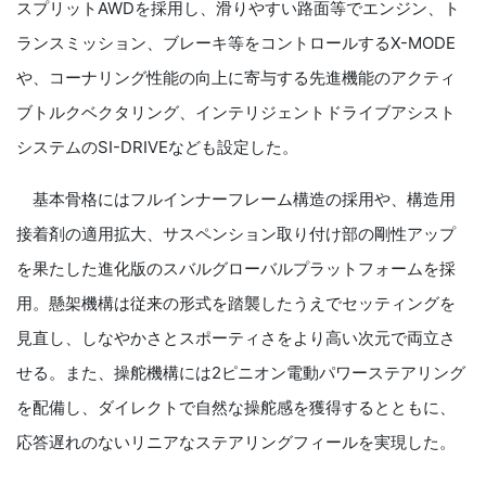
スプリットAWDを採用し、滑りやすい路面等でエンジン、ト
ランスミッション、ブレーキ等をコントロールするX-MODE
や、コーナリング性能の向上に寄与する先進機能のアクティ
ブトルクベクタリング、インテリジェントドライブアシスト
システムのSI-DRIVEなども設定した。
基本骨格にはフルインナーフレーム構造の採用や、構造用
接着剤の適用拡大、サスペンション取り付け部の剛性アップ
を果たした進化版のスバルグローバルプラットフォームを採
用。懸架機構は従来の形式を踏襲したうえでセッティングを
見直し、しなやかさとスポーティさをより高い次元で両立さ
せる。また、操舵機構には2ピニオン電動パワーステアリング
を配備し、ダイレクトで自然な操舵感を獲得するとともに、
応答遅れのないリニアなステアリングフィールを実現した。