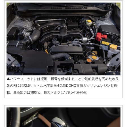
▲パワーユニットには振動・騒音を低減することで動的質感を高めた改良
版のFB25型2.5リットル水平対向4気筒DOHC直噴ガソリンエンジンを搭
載。最高出力は180hp、最大トルクは178lb-ftを発生