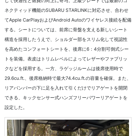
して快適性と燃費の向上に寄与。上級グレードでは最新のコ
ネクティッド機能のSUBARU STARLINKに対応させ、合わせ
てApple CarPlayおよびAndroid Autoのワイヤレス接続を配備
する。シートについては、前席に骨盤を支える新しいシート
構造を採用したうえで、ショルダー部をスリム化して視認性
を高めたコンフォートシートを、後席に6：4分割可倒式シー
トを装備。表皮はトリムレベルによってレザーやファブリッ
クなどを採用する。一方、ラゲッジルームは後席使用時で
29.6cu.ft.、後席格納時で最大74.4cu.ft.の容量を確保。また、
リアバンパーの下に足を入れて引くだけでリアゲートを開閉
できる、キックセンサー式ハンズフリーパワーリアゲートを
設定した。