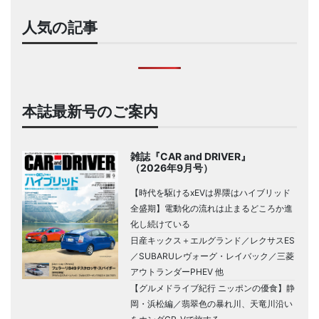
人気の記事
本誌最新号のご案内
雑誌『CAR and DRIVER』
（2026年9月号）
【時代を駆けるxEVは界隈はハイブリッド
全盛期】電動化の流れは止まるどころか進
化し続けている
日産キックス＋エルグランド／レクサスES
／SUBARUレヴォーグ・レイバック／三菱
アウトランダーPHEV 他
【グルメドライブ紀行 ニッポンの優食】静
岡・浜松編／翡翠色の暴れ川、天竜川沿い