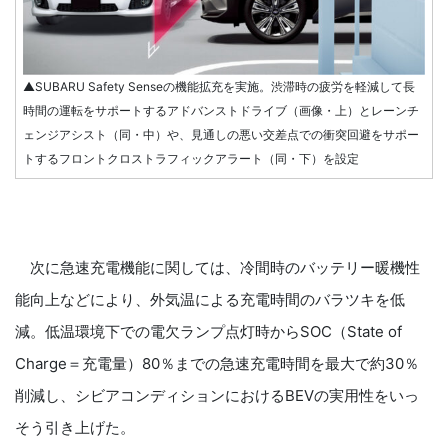
▲SUBARU Safety Senseの機能拡充を実施。渋滞時の疲労を軽減して長
時間の運転をサポートするアドバンストドライブ（画像・上）とレーンチ
ェンジアシスト（同・中）や、見通しの悪い交差点での衝突回避をサポー
トするフロントクロストラフィックアラート（同・下）を設定
次に急速充電機能に関しては、冷間時のバッテリー暖機性
能向上などにより、外気温による充電時間のバラツキを低
減。低温環境下での電欠ランプ点灯時からSOC（State of
Charge＝充電量）80％までの急速充電時間を最大で約30％
削減し、シビアコンディションにおけるBEVの実用性をいっ
そう引き上げた。