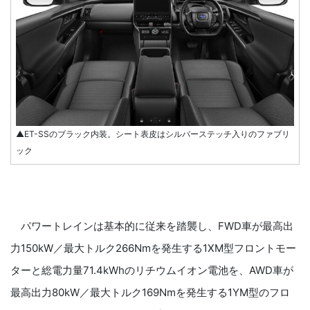
▲ET-SSのブラック内装。シート表皮はシルバーステッチ入りのファブリ
ック
パワートレインは基本的に従来を踏襲し、FWD車が最高出
力150kW／最大トルク266Nmを発生する1XM型フロントモー
ターと総電力量71.4kWhのリチウムイオン電池を、AWD車が
最高出力80kW／最大トルク169Nmを発生する1YM型のフロ