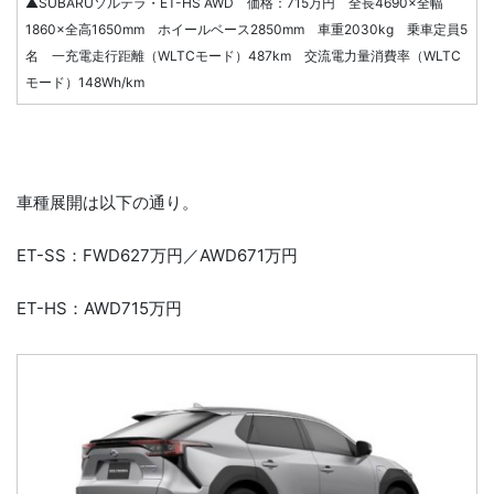
▲SUBARUソルテラ・ET-HS AWD 価格：715万円 全長4690×全幅
1860×全高1650mm ホイールベース2850mm 車重2030kg 乗車定員5
名 一充電走行距離（WLTCモード）487km 交流電力量消費率（WLTC
モード）148Wh/km
車種展開は以下の通り。
ET-SS：FWD627万円／AWD671万円
ET-HS：AWD715万円