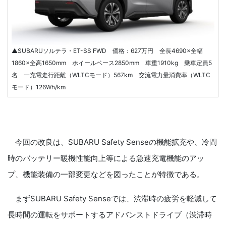
▲SUBARUソルテラ・ET-SS FWD 価格：627万円 全長4690×全幅
1860×全高1650mm ホイールベース2850mm 車重1910kg 乗車定員5
名 一充電走行距離（WLTCモード）567km 交流電力量消費率（WLTC
モード）126Wh/km
今回の改良は、SUBARU Safety Senseの機能拡充や、冷間
時のバッテリー暖機性能向上等による急速充電機能のアッ
プ、機能装備の一部変更などを図ったことが特徴である。
まずSUBARU Safety Senseでは、渋滞時の疲労を軽減して
長時間の運転をサポートするアドバンストドライブ（渋滞時