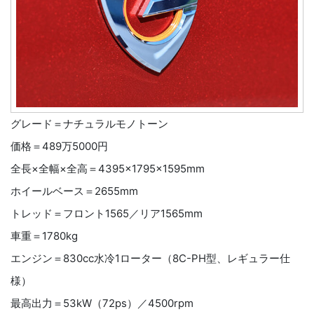
グレード＝ナチュラルモノトーン
価格＝489万5000円
全長×全幅×全高＝4395×1795×1595mm
ホイールベース＝2655mm
トレッド＝フロント1565／リア1565mm
車重＝1780kg
エンジン＝830cc水冷1ローター（8C-PH型、レギュラー仕
様）
最高出力＝53kW（72ps）／4500rpm