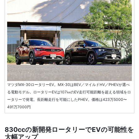
マツダMX-30ロータリーEV。MX-30はBEV／マイルドHV／PHEVが選べ
る電動モデル。ロータリーEVは107㎞のEV走行可能距離を超える領域をロ
ータリーで発電。長距離走行を可能にしたPHEV。価格は423万5000〜
491万7000円
830ccの新開発ロータリーでEVの可能性を
大幅アップ