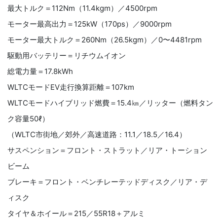
最大トルク＝112Nm（11.4kgm）／4500rpm
モーター最高出力＝125kW（170ps）／9000rpm
モーター最大トルク＝260Nm（26.5kgm）／0〜4481rpm
駆動用バッテリー＝リチウムイオン
総電力量＝17.8kWh
WLTCモードEV走行換算距離＝107km
WLTCモードハイブリッド燃費＝15.4㎞／リッター（燃料タン
ク容量50ℓ）
（WLTC市街地／郊外／高速道路：11.1／18.5／16.4）
サスペンション＝フロント・ストラット／リア・トーション
ビーム
ブレーキ＝フロント・ベンチレーテッドディスク／リア・デ
ィスク
タイヤ＆ホイール＝215／55R18＋アルミ