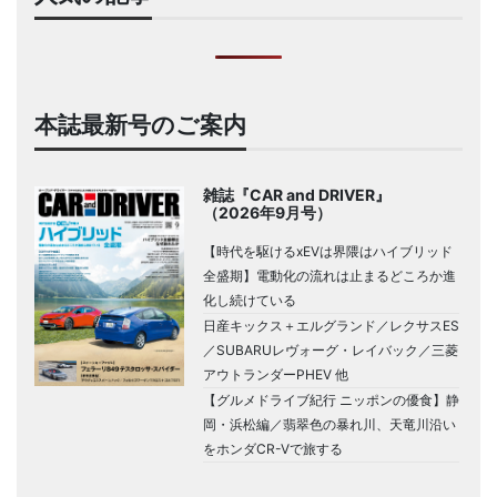
本誌最新号のご案内
雑誌『CAR and DRIVER』
（2026年9月号）
【時代を駆けるxEVは界隈はハイブリッド
全盛期】電動化の流れは止まるどころか進
化し続けている
日産キックス＋エルグランド／レクサスES
／SUBARUレヴォーグ・レイバック／三菱
アウトランダーPHEV 他
【グルメドライブ紀行 ニッポンの優食】静
岡・浜松編／翡翠色の暴れ川、天竜川沿い
をホンダCR-Vで旅する