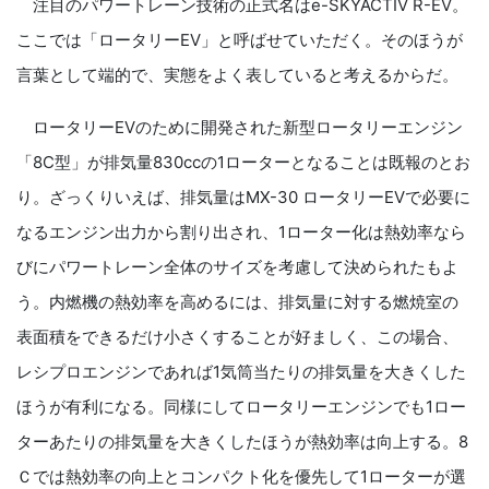
注目のパワートレーン技術の正式名はe-SKYACTIV R-EV。
ここでは「ロータリーEV」と呼ばせていただく。そのほうが
言葉として端的で、実態をよく表していると考えるからだ。
ロータリーEVのために開発された新型ロータリーエンジン
「8C型」が排気量830ccの1ローターとなることは既報のとお
り。ざっくりいえば、排気量はMX-30 ロータリーEVで必要に
なるエンジン出力から割り出され、1ローター化は熱効率なら
びにパワートレーン全体のサイズを考慮して決められたもよ
う。内燃機の熱効率を高めるには、排気量に対する燃焼室の
表面積をできるだけ小さくすることが好ましく、この場合、
レシプロエンジンであれば1気筒当たりの排気量を大きくした
ほうが有利になる。同様にしてロータリーエンジンでも1ロー
ターあたりの排気量を大きくしたほうが熱効率は向上する。8
Ｃでは熱効率の向上とコンパクト化を優先して1ローターが選