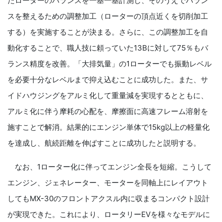
たローターのバランスを一基一基計測し、そのうえでバラン
スを整えるための調整加工（ローターの頂点近くを切削加工
する）を実施することが決まる。さらに、この調整加工を自
動化することで、職人技に頼っていた13Bに対して75％もバ
ランス精度を改善。「大排気量」の1ローターでも振動レベル
を必要十分なレベルまで抑え込むことに成功した。また、サ
イドハウジングをアルミ化して重量減を実現するとともに、
アルミ化に伴う摩耗の心配を、摩擦面に高速フレーム溶射を
施すことで解消。結果的にエンジン単体で15kg以上の軽量化
を達成し、航続距離を伸ばすことに成功したと説明する。
なお、1ローター化に伴ってエンジン全長を短縮。こうして
エンジン、ジェネレーター、モーターを同軸上にレイアウト
してもMX-30のフロントアクスル内に収まるコンパクト設計
が実現できた。これにより、ロータリーEVを様々なモデルに