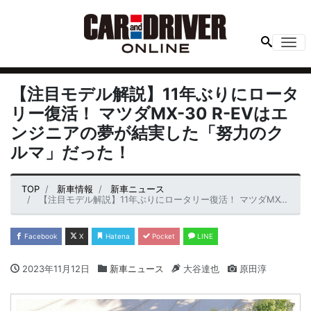
Me
【注目モデル解説】11年ぶりにロータ
リー復活！ マツダMX-30 R-EVはエ
ンジニアの夢が結実した「努力のク
ルマ」だった！
TOP
新車情報
新車ニュース
【注目モデル解説】11年ぶりにロータリー復活！ マツダMX-30 R-EVはエンジニアの夢が結実した「努力のクルマ」だった！
Facebook
X
Hatena
Pocket
LINE
2023年11月12日
新車ニュース
大谷達也
原田淳