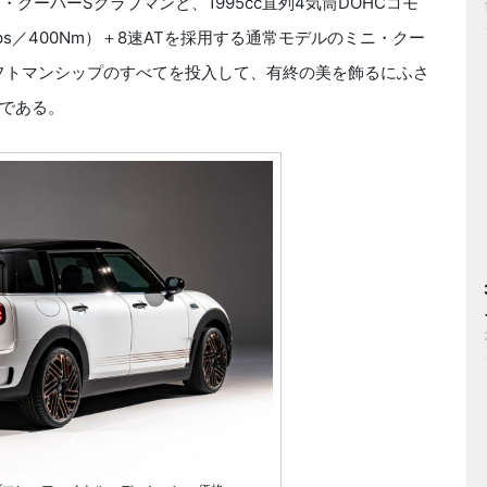
・クーパーSクラブマンと、1995cc直列4気筒DOHCコモ
s／400Nm）＋8速ATを採用する通常モデルのミニ・クー
フトマンシップのすべてを投入して、有終の美を飾るにふさ
である。