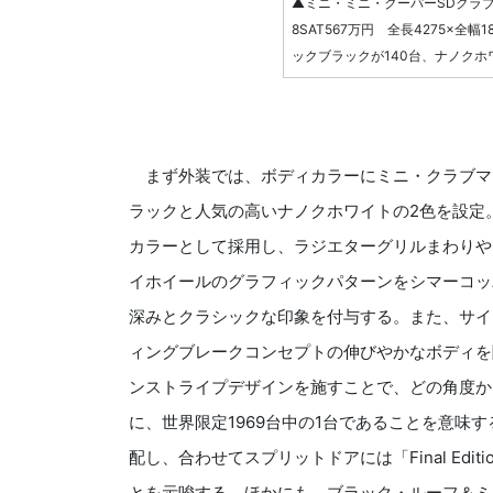
▲ミニ・ミニ・クーパーSDクラ
8SAT567万円 全長4275×全
ックブラックが140台、ナノクホ
まず外装では、ボディカラーにミニ・クラブマンの
ラックと人気の高いナノクホワイトの2色を設定
カラーとして採用し、ラジエターグリルまわりや
イホイールのグラフィックパターンをシマーコッ
深みとクラシックな印象を付与する。また、サイ
ィングブレークコンセプトの伸びやかなボディを
ンストライプデザインを施すことで、どの角度か
に、世界限定1969台中の1台であることを意味する
配し、合わせてスプリットドアには「Final Ed
とを示唆する。ほかにも、ブラック・ルーフ＆ミ