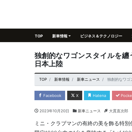
TOP
新車情報
ビジネス＆テクノロジー
独創的なワゴンスタイルを纏
日本上陸
TOP
新車情報
新車ニュース
独創的なワゴ
Facebook
X
Hatena
Pocke
2023年10月20日
新車ニュース
大貫直次郎
ミニ・クラブマンの有終の美を飾る特別