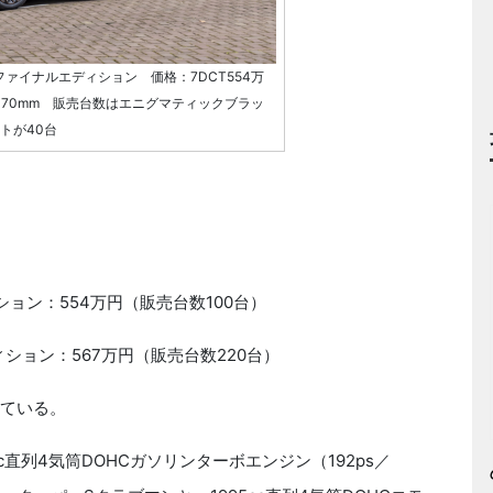
ァイナルエディション 価格：7DCT554万
高1470mm 販売台数はエニグマティックブラッ
トが40台
ョン：554万円（販売台数100台）
ション：567万円（販売台数220台）
している。
直列4気筒DOHCガソリンターボエンジン（192ps／