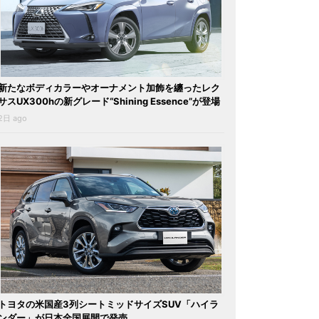
新たなボディカラーやオーナメント加飾を纏ったレク
サスUX300hの新グレード“Shining Essence”が登場
2日 ago
トヨタの米国産3列シートミッドサイズSUV「ハイラ
ンダー」が日本全国展開で発売