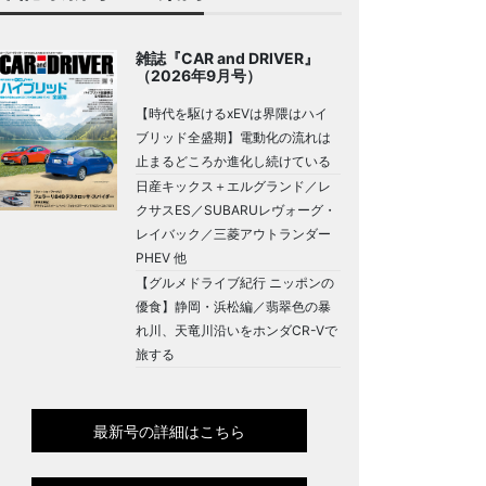
雑誌『CAR and DRIVER』
（2026年9月号）
【時代を駆けるxEVは界隈はハイ
ブリッド全盛期】電動化の流れは
止まるどころか進化し続けている
日産キックス＋エルグランド／レ
クサスES／SUBARUレヴォーグ・
レイバック／三菱アウトランダー
PHEV 他
【グルメドライブ紀行 ニッポンの
優食】静岡・浜松編／翡翠色の暴
れ川、天竜川沿いをホンダCR-Vで
旅する
最新号の詳細はこちら