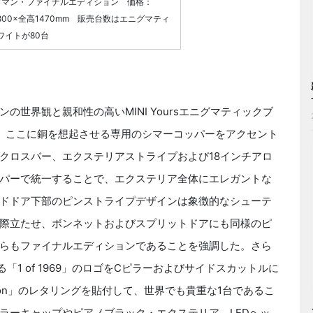
ブマン・ファイナルエディション 価格：
幅1800×全高1470mm 販売台数はエニグマティ
ワイトが80台
世界観と親和性の高いMINI Yoursエニグマティックブ
。ここに銅を想起させる専用のシマーコッパーをアクセント
クロスバー、エクステリアストライプおよび18インチアロ
パーで統一することで、エクステリア全体にエレガントな
ドドア下部のピンストライプデザインは象徴的なシューテ
際立たせ、ボンネットおよびスプリットドアにも同様のピ
らもファイナルエディションであることを強調した。さら
「1 of 1969」のロゴをCピラーおよびサイドスカットルに
ition」のレタリングを貼付して、世界でも貴重な1台であるこ
ラーキャップやピアノブラック・エクステリア、LEDヘッ