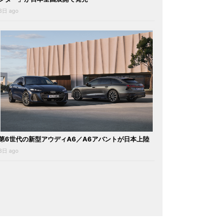
3日 ago
第6世代の新型アウディA6／A6アバントが日本上陸
3日 ago