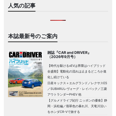
人気の記事
本誌最新号のご案内
雑誌『CAR and DRIVER』
（2026年9月号）
【時代を駆けるxEVは界隈はハイブリッド
全盛期】電動化の流れは止まるどころか進
化し続けている
日産キックス＋エルグランド／レクサスES
／SUBARUレヴォーグ・レイバック／三菱
アウトランダーPHEV 他
【グルメドライブ紀行 ニッポンの優食】静
岡・浜松編／翡翠色の暴れ川、天竜川沿い
をホンダCR-Vで旅する