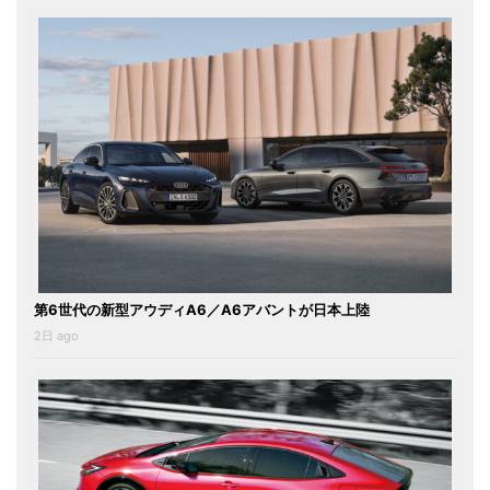
第6世代の新型アウディA6／A6アバントが日本上陸
2日 ago