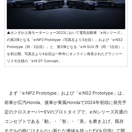
▲ホンダが上海モーターショー2023において電気自動車「e:Nシリーズ」
の第2弾となる「e:NP2 Prototype（写真左より3台目）」および「e:NS2
Prototype（同・2台目）」と、第3弾となる「e:N SUV 序（同・1台目）」
を初公開。写真左より4台目は一昨年にオンライン発表されたグランツー
リスモ仕様の「e:N GT Concept」
まず「e:NP2 Prototype」および「e:NS2 Prototype」は、
前車が広汽Honda、後車が東風Hondaで2024年初頭に発売予
定のクロスオーバーEVのプロトタイプで、e:Nシリーズ共通の
コンセプトである「動」・「智」・「美」を磨き上げ、既存
モデルの枠にはまらない新たな価値を持ったEVを目指して開