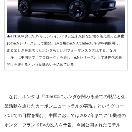
▲e:N SUV 序はSUVらしいワイルドさと近未来的な知性を兼ね備えた新世
代のe:Nシリーズとして開発。EV専用のe:N Architecture Wを初採用し、
走る楽しさを追求したホンダらしいパフォーマンスを実現する。なお
「序」は中国語で「プロローグ」を表し、e:Nシリーズとして新世代の幕
開けを迎えるという意味合いを込めている
なお、ホンダは「2050年にホンダが関わる全ての製品と企
業活動を通じたカーボンニュートラルの実現」というグロー
バルでの目標を掲げ、中国においては2027年までに10機種の
ホンダ・ブランドEVの投入を予告。今回公開されたモデル