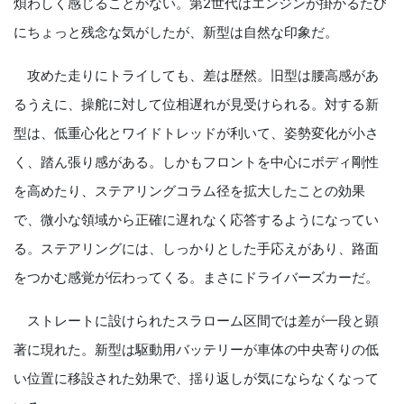
煩わしく感じることがない。第2世代はエンジンが掛かるたび
にちょっと残念な気がしたが、新型は自然な印象だ。
攻めた走りにトライしても、差は歴然。旧型は腰高感があ
るうえに、操舵に対して位相遅れが見受けられる。対する新
型は、低重心化とワイドトレッドが利いて、姿勢変化が小さ
く、踏ん張り感がある。しかもフロントを中心にボディ剛性
を高めたり、ステアリングコラム径を拡大したことの効果
で、微小な領域から正確に遅れなく応答するようになってい
る。ステアリングには、しっかりとした手応えがあり、路面
をつかむ感覚が伝わってくる。まさにドライバーズカーだ。
ストレートに設けられたスラローム区間では差が一段と顕
著に現れた。新型は駆動用バッテリーが車体の中央寄りの低
い位置に移設された効果で、揺り返しが気にならなくなって