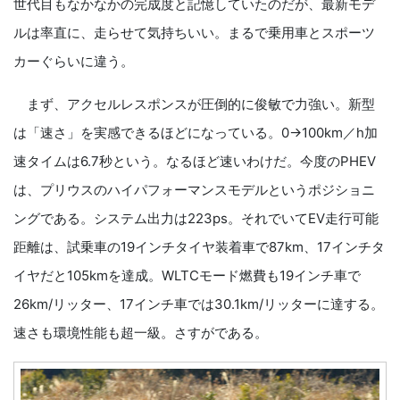
世代目もなかなかの完成度と記憶していたのだが、最新モデ
ルは率直に、走らせて気持ちいい。まるで乗用車とスポーツ
カーぐらいに違う。
まず、アクセルレスポンスが圧倒的に俊敏で力強い。新型
は「速さ」を実感できるほどになっている。0→100km／h加
速タイムは6.7秒という。なるほど速いわけだ。今度のPHEV
は、プリウスのハイパフォーマンスモデルというポジショニ
ングである。システム出力は223ps。それでいてEV走行可能
距離は、試乗車の19インチタイヤ装着車で87km、17インチタ
イヤだと105kmを達成。WLTCモード燃費も19インチ車で
26km/リッター、17インチ車では30.1km/リッターに達する。
速さも環境性能も超一級。さすがである。