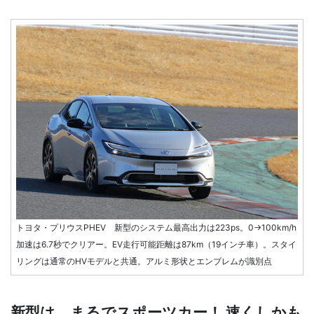
トヨタ・プリウスPHEV 新型のシステム最高出力は223ps。0→100km/h
加速は6.7秒でクリアー。EV走行可能距離は87km（19インチ車）。スタイ
リングは通常のHVモデルと共通。アルミ形状とエンブレムが識別点
新型は、まるでスポーツカー！ 速くしかも