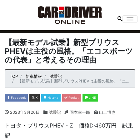
Me
【最新モデル試乗】新型プリウス
PHEVは主役の風格。「エコスポーツ
の代表」と考えるその理由
TOP
新車情報
試乗記
【最新モデル試乗】新型プリウスPHEVは主役の風格。「エコスポーツの代表」と考えるその理由
Facebook
X
Hatena
Pocket
LINE
2023年3月26日
試乗記
岡本幸一郎
山上博也
トヨタ・プリウスPHEV・Z 価格▷460万円 試乗
記