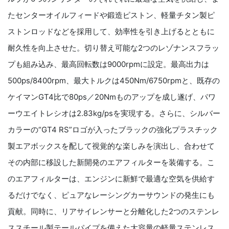
たセンターオイルフィードや鍛造ピストン、軽量チタン製ピ
ストンロッドなどを採用して、効率性を引き上げるとともに
耐久性を向上させた。切り替え可能な2つのレゾナンスフラッ
プも組み込み、最高回転数は9000rpmに設定。最高出力は
500ps/8400rpm、最大トルクは450Nm/6750rpmと、既存の
ケイマンGT4比で80ps／20Nmものアップを成し遂げ、パワ
ーウエイトレシオは2.83kg/psを実現する。さらに、シルバー
カラーの“GT4 RS”ロゴが入ったブラックの強化プラスチック
製エアボックスを配して視覚的な楽しみを演出し、合わせて
その内部に移設した新開発のエアフィルターを装備する。こ
のエアフィルターは、エンジンに新鮮で最適な空気を供給す
るだけでなく、ピュアなレーシングカーサウンドの発生にも
貢献。同時に、リアサイレンサーと分離化した2つのステンレ
ススチール製テールパイプを備えた大容量の軽量ステンレス