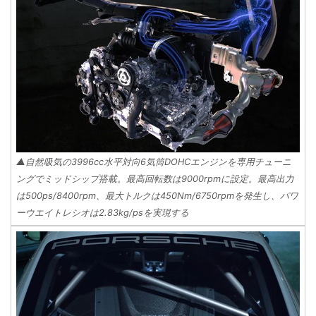
▲自然吸気の3996cc水平対向6気筒DOHCエンジンを専用チューニ
ングでミッドシップ搭載。最高回転数は9000rpmに設定。最高出力
は500ps/8400rpm、最大トルクは450Nm/6750rpmを発生し、パワ
ーウエイトレシオは2.83kg/psを実現する