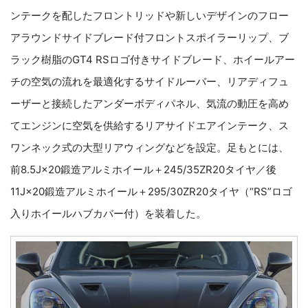
ンテークを配したフロントリッドや新しいデザインのフロー
アラウンドサイドブレード付フロントスポイラーリップ、ブ
ラック樹脂のGT4 RSロゴ付きサイドブレード、ホイールアー
チの空気の流れを最適化するサイドルーバー、リアディフュ
ーザーと接続したアンダーボディパネル、気流の動圧を高め
てエンジンに空気を供給するリアサイドエアインテーク、ス
ワンネック式の大型リアウィングなどを設定。足もとには、
前8.5J×20鍛造アルミホイール＋245/35ZR20タイヤ／後
11J×20鍛造アルミホイール＋295/30ZR20タイヤ（“RS”ロゴ
入りホイールハブカバー付）を装着した。