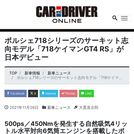
Me
ポルシェ718シリーズのサーキット志
向モデル「718ケイマンGT4 RS」が
日本デビュー
TOP
新車情報
新車ニュース
ポルシェ718シリーズのサーキット志向モデル「718ケイマンGT4 RS」が日本デビュー
Facebook
X
Hatena
Pocket
LINE
2021年11月26日
新車ニュース
大貫直次郎
500ps／450Nmを発生する自然吸気4リッ
トル水平対向6気筒エンジンを搭載したポ