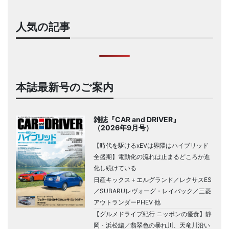
人気の記事
本誌最新号のご案内
雑誌『CAR and DRIVER』
（2026年9月号）
【時代を駆けるxEVは界隈はハイブリッド
全盛期】電動化の流れは止まるどころか進
化し続けている
日産キックス＋エルグランド／レクサスES
／SUBARUレヴォーグ・レイバック／三菱
アウトランダーPHEV 他
【グルメドライブ紀行 ニッポンの優食】静
岡・浜松編／翡翠色の暴れ川、天竜川沿い