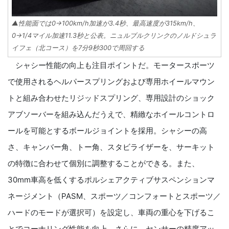
▲性能面では0→100km/h加速が3.4秒、最高速度が315km/h、
0→1/4マイル加速11.3秒と公表。ニュルブルクリンクのノルドシュラ
イフェ（北コース）を7分9秒300で周回する
シャシー性能の向上も注目ポイントだ。モータースポーツ
で使用されるヘルパースプリングおよび専用ホイールマウン
トと組み合わせたリジッドスプリング、専用設計のショック
アブソーバーを組み込んだうえで、精緻なホイールコントロ
ールを可能とするボールジョイントを採用。シャシーの高
さ、キャンバー角、トー角、スタビライザーを、サーキット
の特徴に合わせて個別に調整することができる。また、
30mm車高を低くするポルシェアクティブサスペンションマ
ネージメント（PASM、スポーツ／コンフォートとスポーツ／
ハードのモードが選択可）を設定し、車両の重心を下げるこ
とでコーナリング性能を向上。さらに、センサーの精度アッ